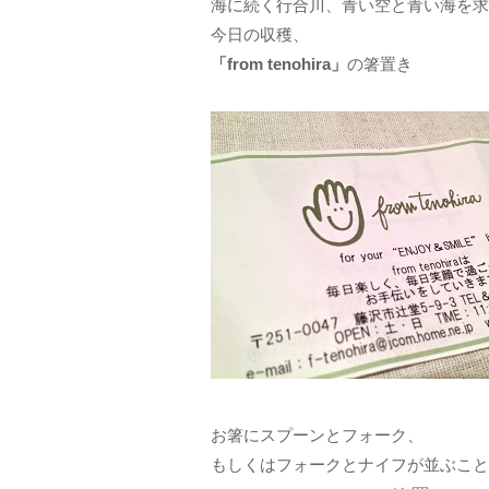
海に続く行合川、青い空と青い海を求
今日の収穫、
「from tenohira」
の箸置き
お箸にスプーンとフォーク、
もしくはフォークとナイフが並ぶこと