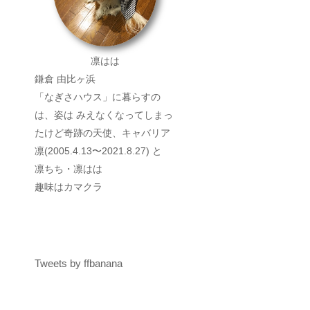
凛はは
鎌倉 由比ヶ浜
「なぎさハウス」に暮らすの
は、姿は みえなくなってしまっ
たけど奇跡の天使、キャバリア
凛(2005.4.13〜2021.8.27) と
凛ちち・凛はは
趣味はカマクラ
Tweets by ffbanana