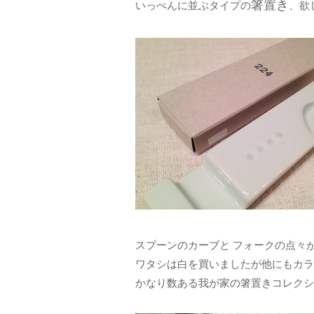
箸置き
いっぺんに並ぶタイプの
、欲
スプーンのカーブと フォークの点々
ワタシは白を買いましたが他にもカラ
かなり数ある我が家の箸置きコレクシ