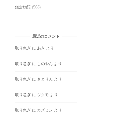
鎌倉物語
(508)
最近のコメント
取り急ぎ
に
あき
より
取り急ぎ
に
しのやん
より
取り急ぎ
に
さとりん
より
取り急ぎ
に
ツクモ
より
取り急ぎ
に
カズミン
より