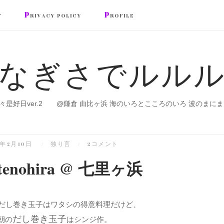
P
P
T
RIVACY POLICY
ROFILE
なぎさでルル
々是好日ver.2 @鎌倉 由比ヶ浜 海のいろとこころのいろ 波のまにま
3年2月10日
独り言
2コメント
 tenohira @ 七里ヶ浜
だし巻き玉子はワタシの得意料理だけど、
だし巻き玉子
朝の
はシンジ作。