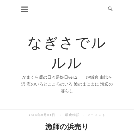
コ
ン
テ
ン
なぎさでル
ツ
へ
ルル
ス
キ
ッ
かまくら凛の日々是好日ver.2 @鎌倉 由比ヶ
プ
浜 海のいろとこころのいろ 波のまにまに 海辺の
暮らし
2013年2月27日
鎌倉物語
6コメント
漁師の浜売り