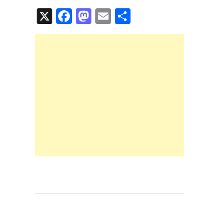
X
F
M
E
共
a
a
m
有
c
st
ail
e
o
b
d
o
o
o
n
k