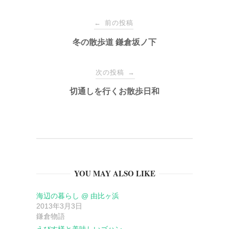
投
前の投稿
←
稿
冬の散歩道 鎌倉坂ノ下
ナ
次の投稿
→
切通しを行くお散歩日和
ビ
ゲ
ー
YOU MAY ALSO LIKE
シ
海辺の暮らし @ 由比ヶ浜
ョ
2013年3月3日
鎌倉物語
えびす様と美味しいゴハン