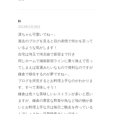
H
2013年2月28日
凛ちゃん可愛いでね～。
過去のブログを見ると目の表情で何かを言って
いるような気がします！
自宅は埼玉で埼京線で新宿まで行き
同じホームで湘南新宿ラインに乗り換えで言っ
てしまえば直通みたいなもので便利なのですが
鎌倉で移住するのが夢ですね～。
ブログを拝見するとお料理上手なのがわかりま
す。すべて美味しそう！
鎌倉は色々な美味しいレストランが多いと思い
ますが、鎌倉の豊富な野菜や魚など地の物が多
いとお料理上手な方は毎日ご馳走を作っている
んでしょうね～旦那様羨ましいです！