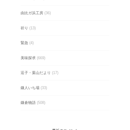
由比ガ浜工房
(36)
祈り
(13)
緊急
(4)
美味探求
(669)
逗子・葉山だより
(17)
鎌人いち場
(33)
鎌倉物語
(508)