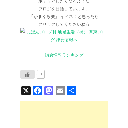
ポチッとしたくなるような
ブログを目指しています。
「かまくら凛」
イイネ！と思ったら
クリックしてくださいね☆
鎌倉情報ランキング
0
X
F
M
E
共
a
a
m
有
c
st
ail
e
o
b
d