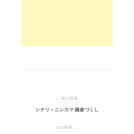
o
o
o
n
k
投
前の投稿
←
稿
シチリ～ニシカマ 鎌倉づくし
ナ
次の投稿
→