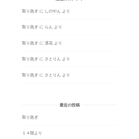
取り急ぎ
に
しのやん
より
取り急ぎ
に
らん
より
取り急ぎ
に
凛花
より
取り急ぎ
に
さとりん
より
取り急ぎ
に
さとりん
より
最近の投稿
取り急ぎ
１４階より