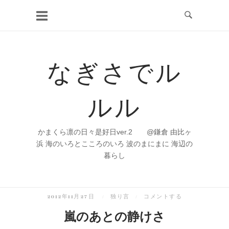
コ
ン
テ
ン
なぎさでル
ツ
へ
ルル
ス
キ
ッ
かまくら凛の日々是好日ver.2 @鎌倉 由比ヶ
プ
浜 海のいろとこころのいろ 波のまにまに 海辺の
暮らし
2012年11月27日
独り言
コメントする
嵐のあとの静けさ