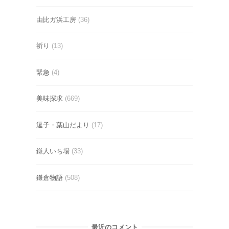
由比ガ浜工房
(36)
祈り
(13)
緊急
(4)
美味探求
(669)
逗子・葉山だより
(17)
鎌人いち場
(33)
鎌倉物語
(508)
最近のコメント