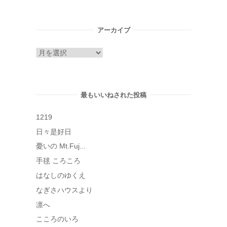
アーカイブ
ア
ー
カ
イ
最もいいねされた投稿
ブ
1219
日々是好日
憂いの Mt.Fuj...
手毬 ころころ
はなしのゆくえ
なぎさハウスより
凛へ
こころのいろ