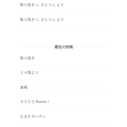
取り急ぎ
に
さとりん
より
取り急ぎ
に
さとりん
より
最近の投稿
取り急ぎ
１４階より
速報
テラスで Buono！
なぎさガーデン