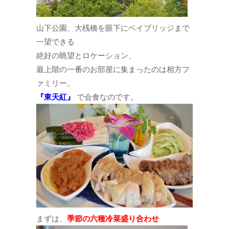
山下公園、大桟橋を眼下にベイブリッジまで
一望できる
絶好の眺望とロケーション、
最上階の一番のお部屋に集まったのは相方フ
ァミリー。
『東天紅』
で会食なのです。
まずは、
季節の六種冷菜盛り合わせ