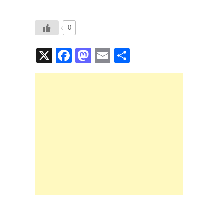
0
X
F
M
E
共
a
a
m
有
c
st
ail
e
o
b
d
o
o
o
n
k