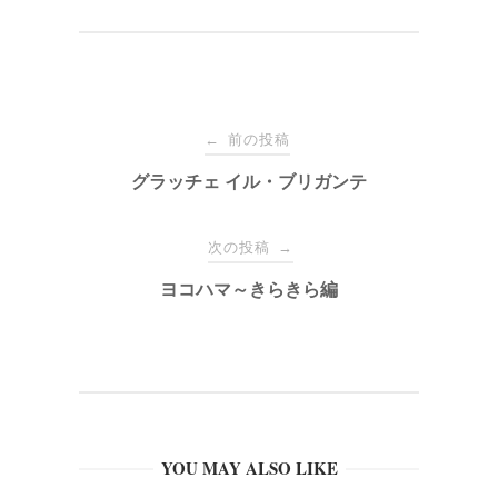
投
前の投稿
←
稿
グラッチェ イル・ブリガンテ
ナ
次の投稿
→
ヨコハマ～きらきら編
ビ
ゲ
ー
YOU MAY ALSO LIKE
シ