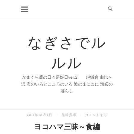
コ
ン
テ
ン
なぎさでル
ツ
へ
ルル
ス
キ
ッ
かまくら凛の日々是好日ver.2 @鎌倉 由比ヶ
プ
浜 海のいろとこころのいろ 波のまにまに 海辺の
暮らし
2011年10月2日
美味探求
コメントする
ヨコハマ三昧～食編