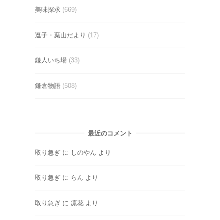
美味探求
(669)
逗子・葉山だより
(17)
鎌人いち場
(33)
鎌倉物語
(508)
最近のコメント
取り急ぎ
に
しのやん
より
取り急ぎ
に
らん
より
取り急ぎ
に
凛花
より