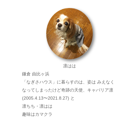
凛はは
鎌倉 由比ヶ浜
「なぎさハウス」に暮らすのは、姿は みえなく
なってしまったけど奇跡の天使、キャバリア凛
(2005.4.13〜2021.8.27) と
凛ちち・凛はは
趣味はカマクラ