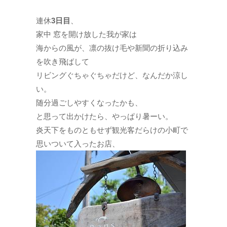
連休
3日目
、
家中 窓を開け放した我が家は
海からの風が、凛の抜け毛や新聞の折り込み
を吹き飛ばして
リビングぐちゃぐちゃだけど、なんだか涼し
い。
随分過ごしやすくなったかも、
と思って出かけたら、やっぱり暑ーい。
炎天下をものともせず観光客だらけの小町で
思いついて入ったお店、