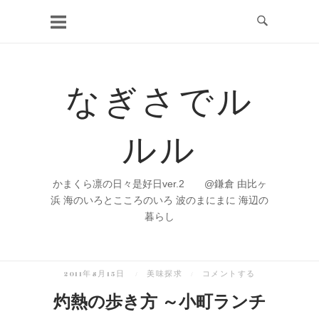
コ
ン
テ
ン
なぎさでル
ツ
へ
ルル
ス
キ
ッ
かまくら凛の日々是好日ver.2 @鎌倉 由比ヶ
プ
浜 海のいろとこころのいろ 波のまにまに 海辺の
暮らし
2011年8月15日
美味探求
コメントする
灼熱の歩き方 ～小町ランチ