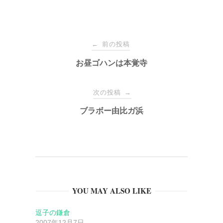
投
前の投稿
←
稿
お昼ゴハンは本覚寺
ナ
次の投稿
→
ブラボー由比ガ浜
ビ
ゲ
ー
YOU MAY ALSO LIKE
シ
逗子の鎌倉
ョ
2007年12月7日