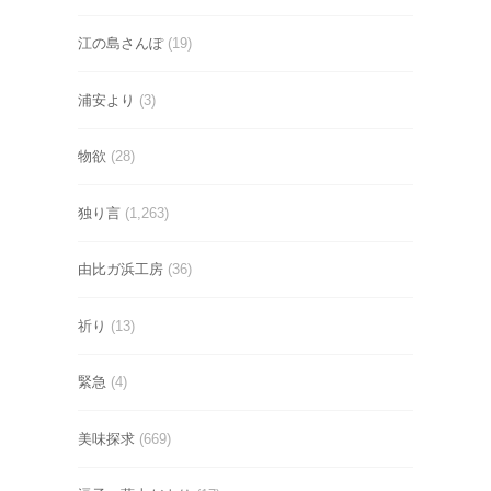
江の島さんぽ
(19)
浦安より
(3)
物欲
(28)
独り言
(1,263)
由比ガ浜工房
(36)
祈り
(13)
緊急
(4)
美味探求
(669)