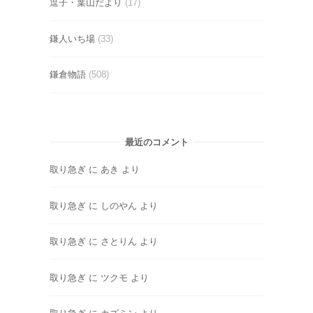
逗子・葉山だより
(17)
鎌人いち場
(33)
鎌倉物語
(508)
最近のコメント
取り急ぎ
に
あき
より
取り急ぎ
に
しのやん
より
取り急ぎ
に
さとりん
より
取り急ぎ
に
ツクモ
より