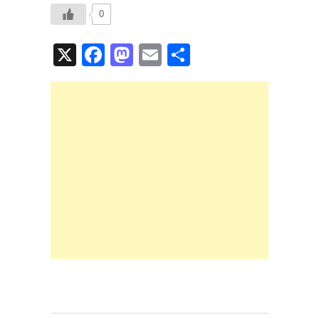
0
X
F
M
E
共
a
a
m
有
c
st
ail
e
o
b
d
o
o
o
n
k