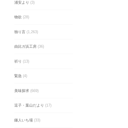
浦安より
(3)
物欲
(28)
独り言
(1,263)
由比ガ浜工房
(36)
祈り
(13)
緊急
(4)
美味探求
(669)
逗子・葉山だより
(17)
鎌人いち場
(33)