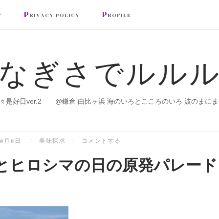
P
P
T
RIVACY POLICY
ROFILE
なぎさでルル
々是好日ver.2 @鎌倉 由比ヶ浜 海のいろとこころのいろ 波のまにま
年8月6日
美味探求
コメントする
とヒロシマの日の原発パレード