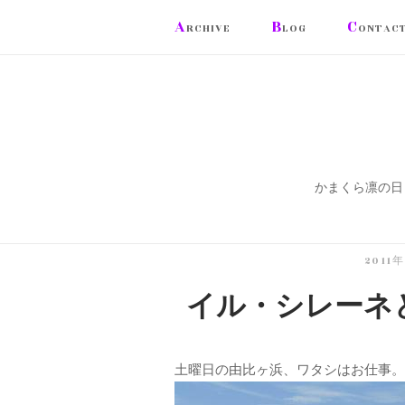
コ
A
B
C
RCHIVE
LOG
ONTAC
ン
テ
ン
ツ
へ
ス
かまくら凛の日
キ
ッ
プ
2011
イル・シレーネ
土曜日の由比ヶ浜、ワタシはお仕事。