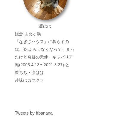
凛はは
鎌倉 由比ヶ浜
「なぎさハウス」に暮らすの
は、姿は みえなくなってしまっ
たけど奇跡の天使、キャバリア
凛(2005.4.13〜2021.8.27) と
凛ちち・凛はは
趣味はカマクラ
Tweets by ffbanana