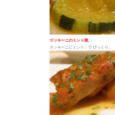
ズッキーニのミント煮
。
ズッキーニにミント、で びっくり。