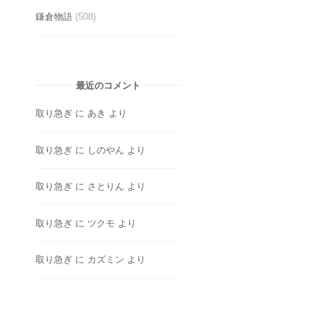
鎌倉物語
(508)
最近のコメント
取り急ぎ
に
あき
より
取り急ぎ
に
しのやん
より
取り急ぎ
に
さとりん
より
取り急ぎ
に
ツクモ
より
取り急ぎ
に
カズミン
より