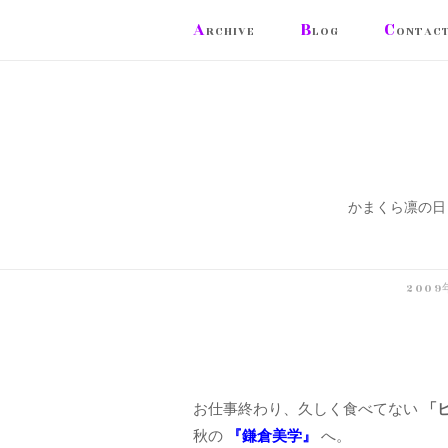
コ
A
B
C
RCHIVE
LOG
ONTAC
ン
テ
ン
ツ
へ
ス
かまくら凛の日
キ
ッ
プ
200
お仕事終わり、久しく食べてない
「
秋の
『鎌倉美学』
へ。