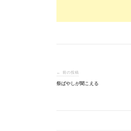
投
前の投稿
←
稿
祭ばやしが聞こえる
ナ
ビ