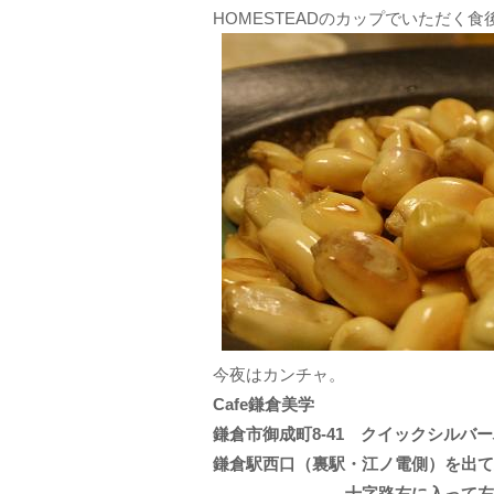
HOMESTEADのカップでいただく
今夜はカンチャ。
Cafe鎌倉美学
鎌倉市御成町8-41 クイックシルバー
鎌倉駅西口（裏駅・江ノ電側）を出て
十字路右に入って左