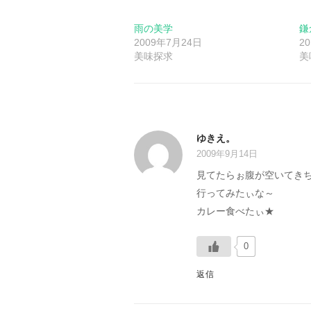
ゲ
ー
雨の美学
鎌
2009年7月24日
2
美味探求
美
シ
ョ
ン
ゆきえ。
2009年9月14日
見てたらぉ腹が空いてきち
行ってみたぃな～
カレー食べたぃ★
0
返信