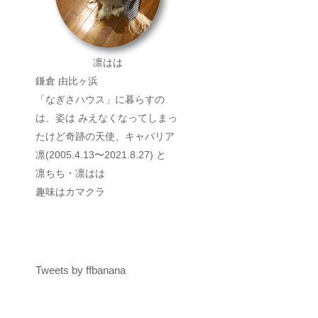
凛はは
鎌倉 由比ヶ浜
「なぎさハウス」に暮らすの
は、姿は みえなくなってしまっ
たけど奇跡の天使、キャバリア
凛(2005.4.13〜2021.8.27) と
凛ちち・凛はは
趣味はカマクラ
Tweets by ffbanana