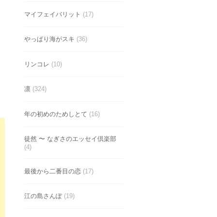
マイフェイバリット
(17)
やっぱり海がスキ
(36)
リンコレ
(10)
凛
(324)
年の初めのためしとて
(16)
徒然 〜 なぎさのエッセイ倶楽部
(4)
最後から二番目の恋
(17)
江の島さんぽ
(19)