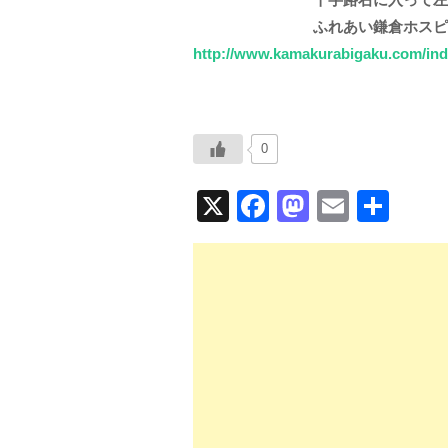
ふれあい鎌倉ホスピタル 
http://www.kamakurabigaku.com/ind
0
X
F
M
E
共
a
a
m
有
c
st
ail
e
o
b
d
o
o
o
n
k