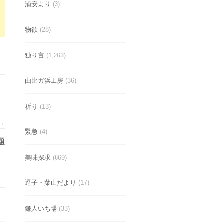
浦安より
(3)
物欲
(28)
独り言
(1,263)
由比ガ浜工房
(36)
祈り
(13)
→
緊急
(4)
題
美味探求
(669)
逗子・葉山だより
(17)
鎌人いち場
(33)