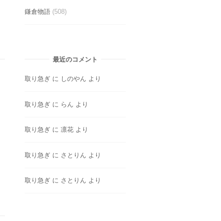
鎌倉物語
(508)
最近のコメント
取り急ぎ
に
しのやん
より
取り急ぎ
に
らん
より
取り急ぎ
に
凛花
より
取り急ぎ
に
さとりん
より
取り急ぎ
に
さとりん
より