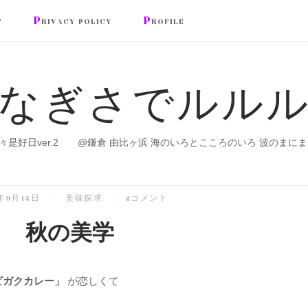
P
P
T
RIVACY POLICY
ROFILE
なぎさでルル
々是好日ver.2 @鎌倉 由比ヶ浜 海のいろとこころのいろ 波のまにま
9年9月12日
美味探求
2コメント
秋の美学
ビガクカレー」
が恋しくて