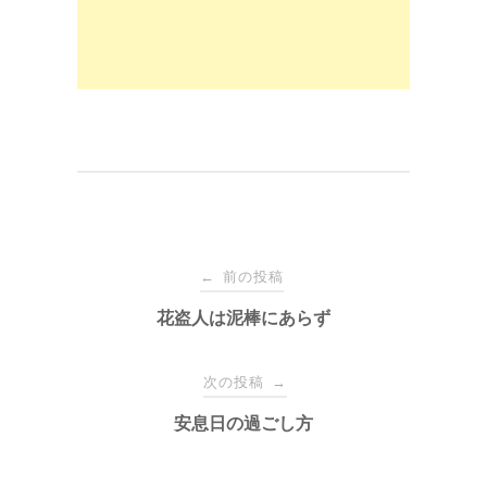
k
投
前の投稿
←
稿
花盗人は泥棒にあらず
ナ
次の投稿
→
安息日の過ごし方
ビ