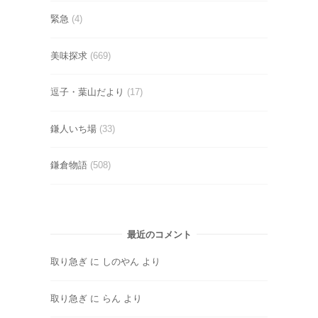
緊急
(4)
美味探求
(669)
逗子・葉山だより
(17)
鎌人いち場
(33)
鎌倉物語
(508)
最近のコメント
取り急ぎ
に
しのやん
より
取り急ぎ
に
らん
より