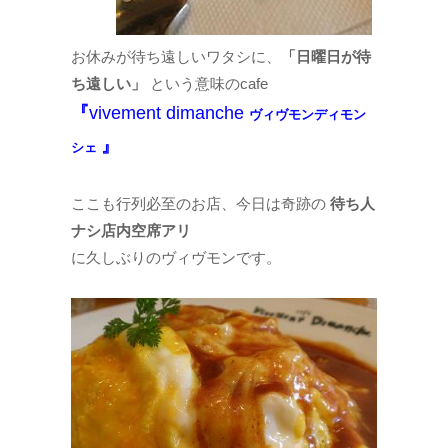
お休みが待ち遠しいワタシに、
「日曜日が待
ち遠しい」
という意味のcafe
『
vivement dimanche
ヴィヴモンディモン
』
シェ
ここも行列必至のお店、今日は奇跡の
待ち人
ナシ店内空席アリ
に久しぶりのヴィヴモンです。