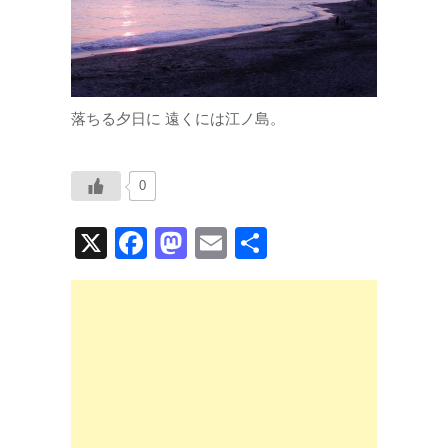
落ちる夕日に 遠くには江ノ島。
0
X
F
M
E
共
a
a
m
有
c
st
ail
e
o
b
d
o
o
o
n