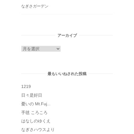
なぎさガーデン
アーカイブ
ア
ー
カ
イ
最もいいねされた投稿
ブ
1219
日々是好日
憂いの Mt.Fuj...
手毬 ころころ
はなしのゆくえ
なぎさハウスより