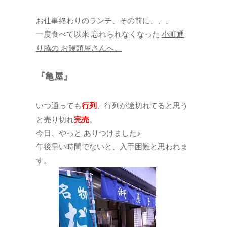
お仕事終わりのランチ、その前に、、、
一度食べて以来 忘れられなくなった
小町通
り脇の お饅頭屋さんへ。
『亀屋』
いつ通っても
行列
、行列が途切れてると思う
と売り切れ
完売
。
今日、やっと ありつけました♪
午後早い時間でないと、入手困難と思われま
す。