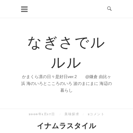
コ
ン
テ
ン
なぎさでル
ツ
へ
ルル
ス
キ
ッ
かまくら凛の日々是好日ver.2 @鎌倉 由比ヶ
プ
浜 海のいろとこころのいろ 波のまにまに 海辺の
暮らし
2009年1月17日
美味探求
2コメント
イナムラスタイル