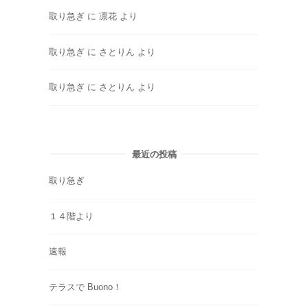
取り急ぎ
に
凛花
より
取り急ぎ
に
さとりん
より
取り急ぎ
に
さとりん
より
最近の投稿
取り急ぎ
１４階より
速報
テラスで Buono！