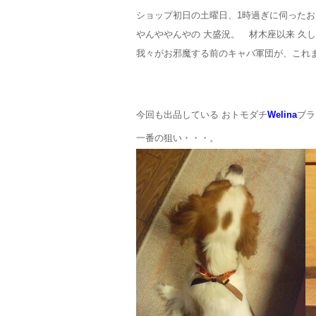
ショップ初日の土曜日、1時過ぎに伺ったお
やんややんやの 大盛況。 材木座以来 久しぶ
我々がお邪魔する前のキャバ軍団が、これま
今回も出品している おトモダチ
Welina
ブラ
一番の狙い・・・。