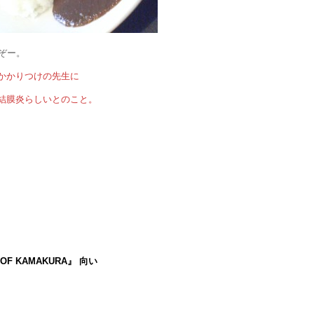
いぞー。
かかりつけの先生に
結膜炎らしいとのこと。
、
F KAMAKURA』 向い