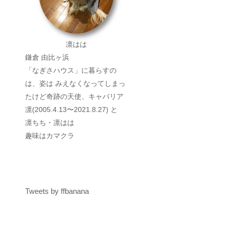
凛はは
鎌倉 由比ヶ浜
「なぎさハウス」に暮らすの
は、姿は みえなくなってしまっ
たけど奇跡の天使、キャバリア
凛(2005.4.13〜2021.8.27) と
凛ちち・凛はは
趣味はカマクラ
Tweets by ffbanana