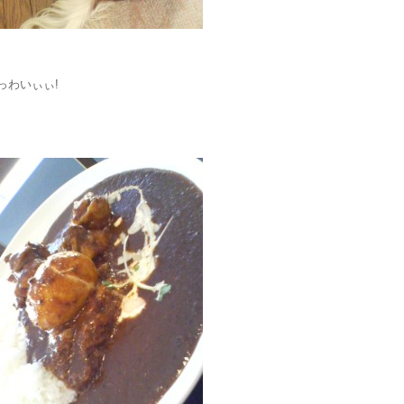
っわいぃぃ!