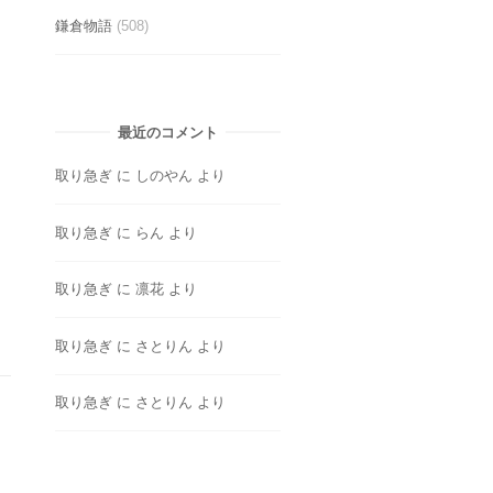
鎌倉物語
(508)
最近のコメント
取り急ぎ
に
しのやん
より
取り急ぎ
に
らん
より
取り急ぎ
に
凛花
より
取り急ぎ
に
さとりん
より
取り急ぎ
に
さとりん
より