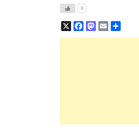
0
X
F
M
E
共
a
a
m
有
c
st
ail
e
o
b
d
o
o
o
n
k