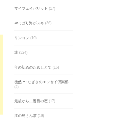
マイフェイバリット
(17)
やっぱり海がスキ
(36)
リンコレ
(10)
凛
(324)
年の初めのためしとて
(16)
徒然 〜 なぎさのエッセイ倶楽部
(4)
最後から二番目の恋
(17)
江の島さんぽ
(19)