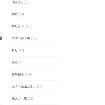
浦安より
(3)
物欲
(28)
独り言
(1,263)
→
由比ガ浜工房
(36)
衰
祈り
(13)
緊急
(4)
美味探求
(669)
逗子・葉山だより
(17)
鎌人いち場
(33)