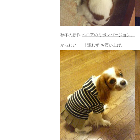
秋冬の新作
ベロアのリボンバージョン。
かっわいーー! 迷わず お買い上げ。