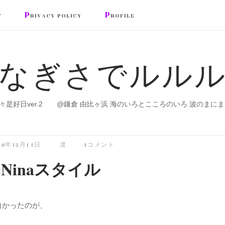
P
P
T
RIVACY POLICY
ROFILE
なぎさでルル
々是好日ver.2 @鎌倉 由比ヶ浜 海のいろとこころのいろ 波のまにま
08年12月14日
凛
4コメント
Ninaスタイル
向かったのが、