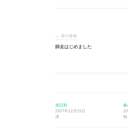
投
前の投稿
←
稿
師走はじめました
ナ
ビ
ゲ
ー
凛日和
春
2007年12月15日
2
凛
独
シ