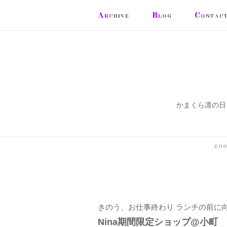
コ
A
B
C
RCHIVE
LOG
ONTAC
ン
テ
ン
ツ
へ
ス
かまくら凛の日
キ
ッ
プ
20
きのう、お仕事終わり ランチの前に
Nina期間限定ショップ@小町