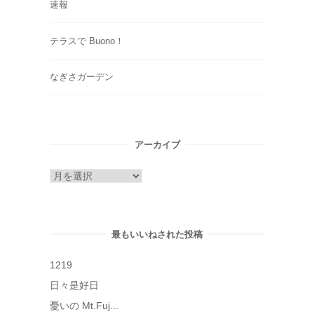
速報
テラスで Buono！
なぎさガーデン
アーカイブ
ア
ー
カ
イ
最もいいねされた投稿
ブ
1219
日々是好日
憂いの Mt.Fuj...