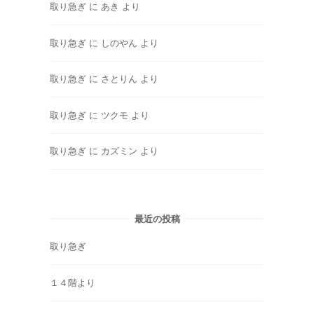
取り急ぎ
に
あき
より
取り急ぎ
に
しのやん
より
取り急ぎ
に
さとりん
より
取り急ぎ
に
ツクモ
より
取り急ぎ
に
カズミン
より
最近の投稿
取り急ぎ
１４階より