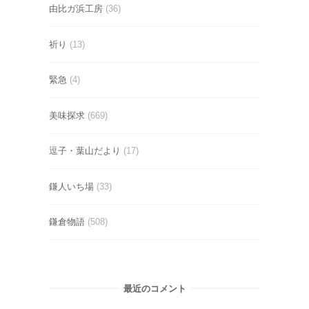
由比ガ浜工房
(36)
祈り
(13)
緊急
(4)
美味探求
(669)
逗子・葉山だより
(17)
鎌人いち場
(33)
鎌倉物語
(508)
最近のコメント