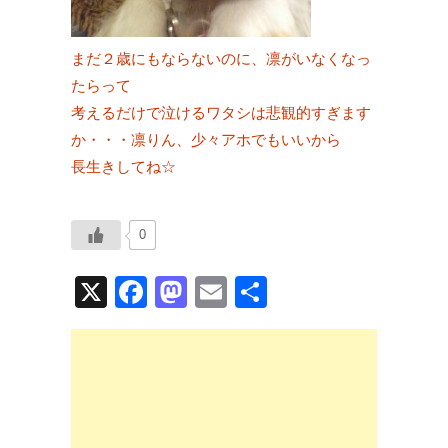
まだ２歳にもならないのに、凛がいなくなっ
たらって
考えるだけで泣けるワタシは悲観的すぎます
か・・・凛りん、少々アホでもいいから
長生きしてね☆
0
X
F
M
E
共
a
a
m
有
c
st
ail
e
o
b
d