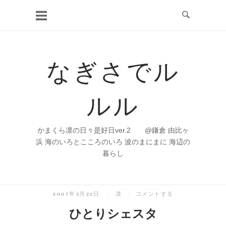
コ
ン
テ
ン
なぎさでル
ツ
へ
ルル
ス
キ
ッ
かまくら凛の日々是好日ver.2 @鎌倉 由比ヶ
プ
浜 海のいろとこころのいろ 波のまにまに 海辺の
暮らし
2007年2月22日
凛
コメントする
ひとりシェスタ