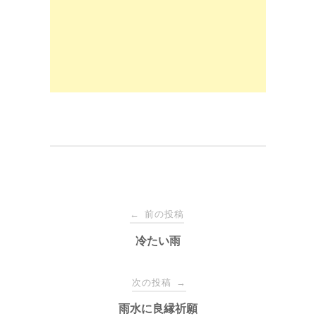
o
o
o
n
k
投
前の投稿
←
稿
冷たい雨
ナ
次の投稿
→
雨水に良縁祈願