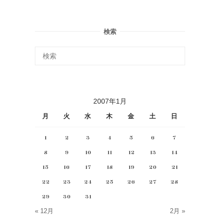
ビ
ゲ
検索
ー
シ
ョ
2007年1月
ン
月
火
水
木
金
土
日
1
2
3
4
5
6
7
8
9
10
11
12
13
14
15
16
17
18
19
20
21
22
23
24
25
26
27
28
29
30
31
« 12月
2月 »