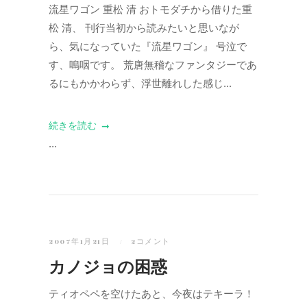
流星ワゴン 重松 清 おトモダチから借りた重
松 清、 刊行当初から読みたいと思いなが
ら、気になっていた『流星ワゴン』 号泣で
す、嗚咽です。 荒唐無稽なファンタジーであ
るにもかかわらず、浮世離れした感じ...
続きを読む
...
2007年1月21日
2コメント
カノジョの困惑
ティオペペを空けたあと、今夜はテキーラ！