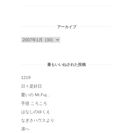
アーカイブ
ア
ー
カ
イ
最もいいねされた投稿
ブ
1219
日々是好日
憂いの Mt.Fuj...
手毬 ころころ
はなしのゆくえ
なぎさハウスより
凛へ