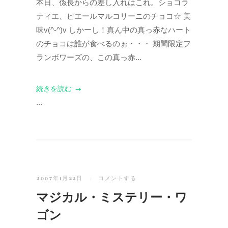
本日、係長からの差し入れはこれ。ショコラ
ティエ、ピエールマルコリーニのチョコ☆ 美
味v(^-^)v しかーし！真ん中の真っ赤なハート
のチョコは誰が食べるのぉ・・・ 期間限定フ
ランボワーズの、この真っ赤...
続きを読む
...
2007年1月22日
コメントする
マジカル・ミステリー・ワ
ゴン