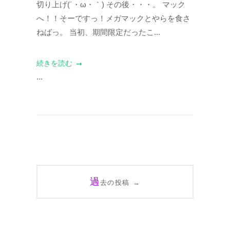
切り上げ(´・ω・｀) その後・・・。 マック
へ！！そーですっ！メガマックとやらを食さ
ねばっ。 当初、期間限定だったこ...
続きを読む
...
投
過
→
去の投稿
稿
ナ