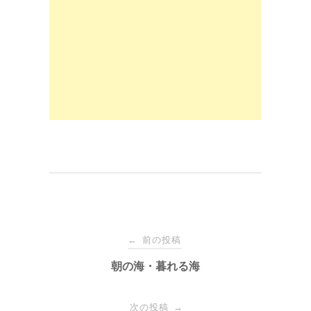
b
d
o
o
o
n
k
投
前の投稿
←
稿
朝の海・暮れる海
ナ
次の投稿
→