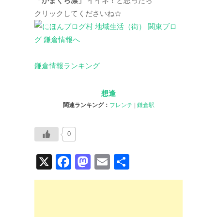
「かまくら凛」
イイネ！と思ったら
クリックしてくださいね☆
鎌倉情報ランキング
想逢
関連ランキング：
フレンチ
|
鎌倉駅
0
X
F
M
E
共
a
a
m
有
c
st
ail
e
o