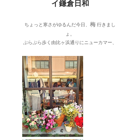
イ鎌倉日和
梅
ちょっと寒さがゆるんだ今日、
行きまし
ょ。
ぷらぷら歩く由比ヶ浜通りにニューカマー、