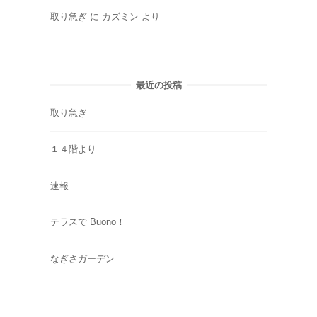
取り急ぎ
に
カズミン
より
最近の投稿
取り急ぎ
１４階より
速報
テラスで Buono！
なぎさガーデン