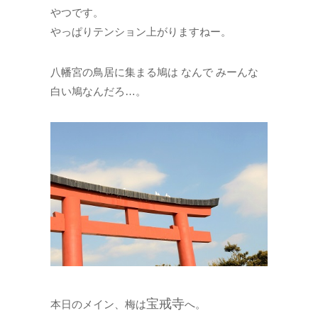
やつです。
やっぱりテンション上がりますねー。
八幡宮の鳥居に集まる鳩は なんで みーんな
白い鳩なんだろ…。
宝戒寺
本日のメイン、梅は
へ。