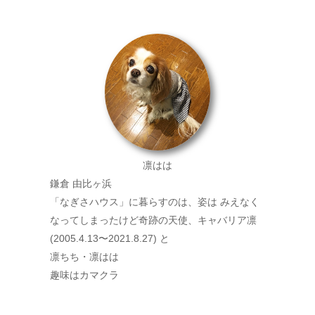
凛はは
鎌倉 由比ヶ浜
「なぎさハウス」に暮らすのは、姿は みえなく
なってしまったけど奇跡の天使、キャバリア凛
(2005.4.13〜2021.8.27) と
凛ちち・凛はは
趣味はカマクラ