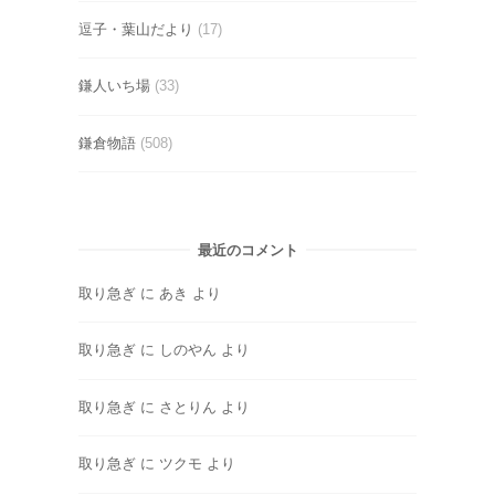
逗子・葉山だより
(17)
鎌人いち場
(33)
鎌倉物語
(508)
最近のコメント
取り急ぎ
に
あき
より
取り急ぎ
に
しのやん
より
取り急ぎ
に
さとりん
より
取り急ぎ
に
ツクモ
より