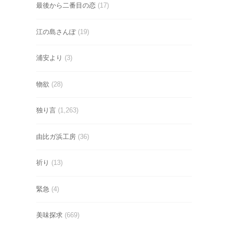
最後から二番目の恋
(17)
江の島さんぽ
(19)
浦安より
(3)
物欲
(28)
独り言
(1,263)
由比ガ浜工房
(36)
祈り
(13)
緊急
(4)
美味探求
(669)