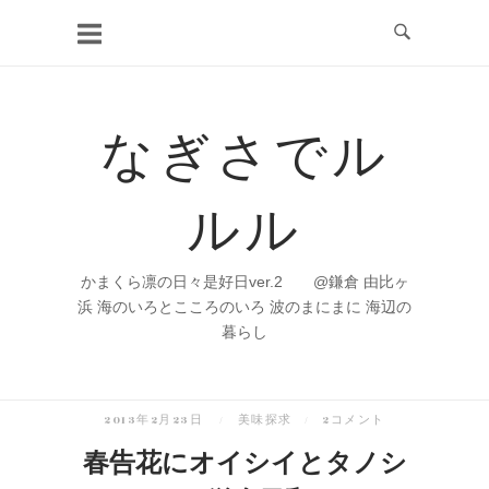
コ
ン
テ
ン
なぎさでル
ツ
へ
ルル
ス
キ
ッ
かまくら凛の日々是好日ver.2 @鎌倉 由比ヶ
プ
浜 海のいろとこころのいろ 波のまにまに 海辺の
暮らし
2013年2月23日
美味探求
2コメント
春告花にオイシイとタノシ