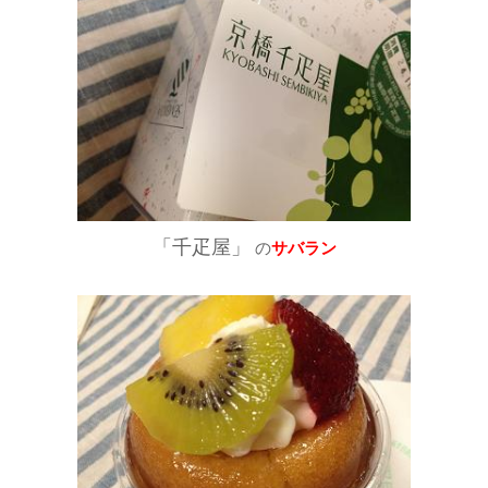
「千疋屋」
の
サバラン