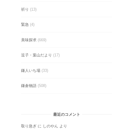
祈り
(13)
緊急
(4)
美味探求
(669)
逗子・葉山だより
(17)
鎌人いち場
(33)
鎌倉物語
(508)
最近のコメント
取り急ぎ
に
しのやん
より