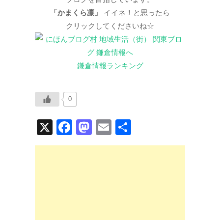
「かまくら凛」
イイネ！と思ったら
クリックしてくださいね☆
鎌倉情報ランキング
0
X
F
M
E
共
a
a
m
有
c
st
ail
e
o
b
d
o
o