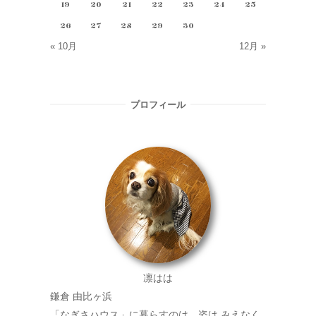
19
20
21
22
23
24
25
26
27
28
29
30
« 10月
12月 »
プロフィール
凛はは
鎌倉 由比ヶ浜
「なぎさハウス」に暮らすのは、姿は みえなく