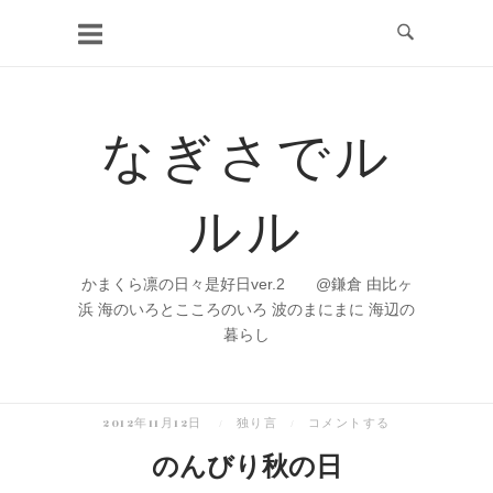
コ
ン
テ
ン
なぎさでル
ツ
へ
ルル
ス
キ
ッ
かまくら凛の日々是好日ver.2 @鎌倉 由比ヶ
プ
浜 海のいろとこころのいろ 波のまにまに 海辺の
暮らし
2012年11月12日
独り言
コメントする
のんびり秋の日