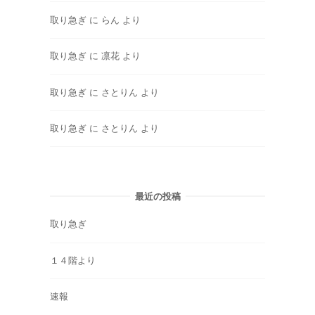
取り急ぎ
に
らん
より
取り急ぎ
に
凛花
より
取り急ぎ
に
さとりん
より
取り急ぎ
に
さとりん
より
最近の投稿
取り急ぎ
１４階より
速報