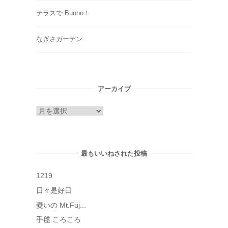
テラスで Buono！
なぎさガーデン
アーカイブ
ア
ー
カ
イ
最もいいねされた投稿
ブ
1219
日々是好日
憂いの Mt.Fuj...
手毬 ころころ