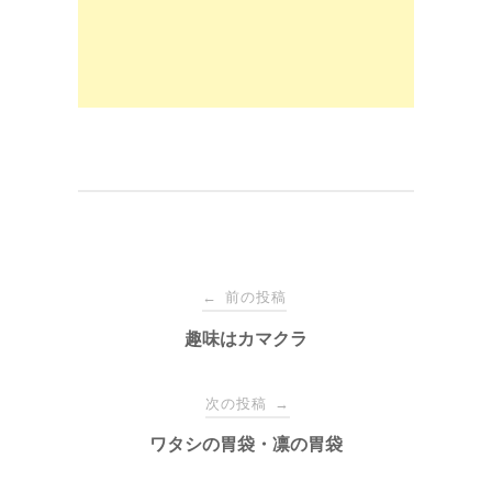
o
n
k
投
前の投稿
←
稿
趣味はカマクラ
ナ
次の投稿
→
ワタシの胃袋・凛の胃袋
ビ