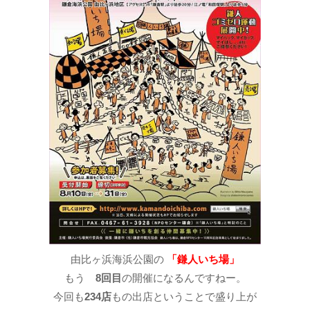
由比ヶ浜海浜公園の
「鎌人いち場」
もう
8回目
の開催になるんですねー。
今回も
234店
もの出店ということで盛り上が