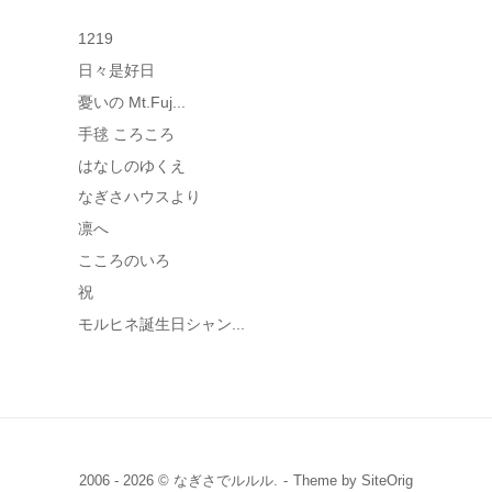
ブ
1219
日々是好日
憂いの Mt.Fuj...
手毬 ころころ
はなしのゆくえ
なぎさハウスより
凛へ
こころのいろ
祝
モルヒネ誕生日シャン...
2006 - 2026 © なぎさでルルル.
Theme by
SiteOrig