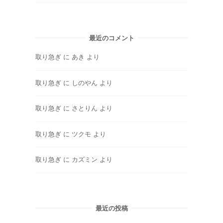
最近のコメント
取り急ぎ
に
あき
より
取り急ぎ
に
しのやん
より
取り急ぎ
に
さとりん
より
取り急ぎ
に
ツクモ
より
取り急ぎ
に
カズミン
より
最近の投稿