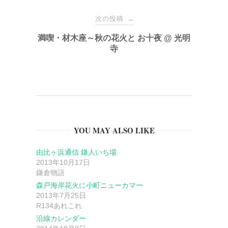
ナ
次の投稿
→
満喫・材木座～秋の花火と お十夜 @ 光明
ビ
寺
ゲ
ー
シ
YOU MAY ALSO LIKE
ョ
由比ヶ浜通信 鎌人いち場
2013年10月17日
ン
鎌倉物語
森戸海岸花火に小町ニューカマー
2013年7月25日
R134あれこれ
沿線カレンダー