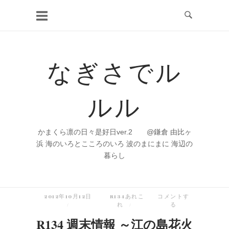
コ
ン
テ
ン
なぎさでル
ツ
へ
ルル
ス
キ
ッ
かまくら凛の日々是好日ver.2 @鎌倉 由比ヶ
プ
浜 海のいろとこころのいろ 波のまにまに 海辺の
暮らし
2012年10月12日
R134あれこ
コメントす
れ
る
R134 週末情報 ～江の島花火