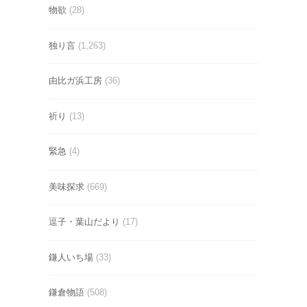
物欲
(28)
独り言
(1,263)
由比ガ浜工房
(36)
祈り
(13)
緊急
(4)
美味探求
(669)
逗子・葉山だより
(17)
鎌人いち場
(33)
鎌倉物語
(508)