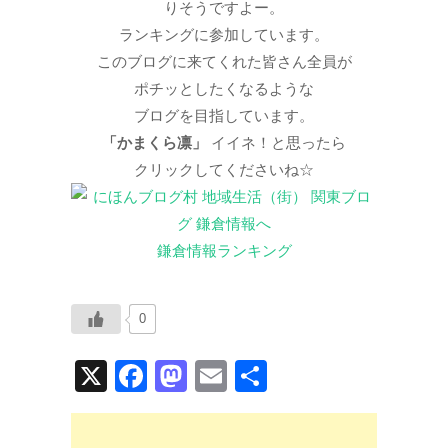
りそうですよー。
ランキングに参加しています。
このブログに来てくれた皆さん全員が
ポチッとしたくなるような
ブログを目指しています。
「かまくら凛」
イイネ！と思ったら
クリックしてくださいね☆
鎌倉情報ランキング
0
X
F
M
E
共
a
a
m
有
c
st
ail