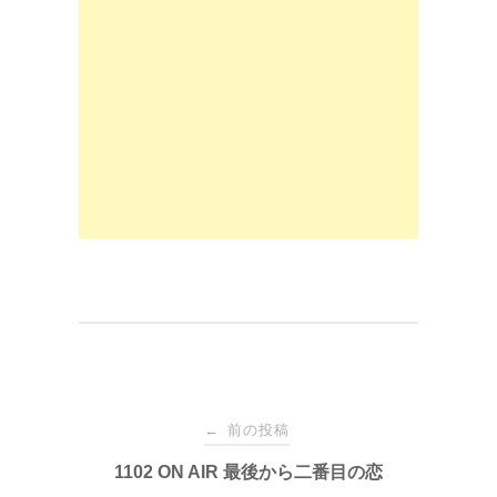
e
o
b
d
o
o
o
n
k
投
前の投稿
←
稿
1102 ON AIR 最後から二番目の恋