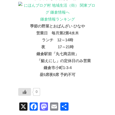
鎌倉情報ランキング
季節の野菜とおばんざい ひなや
営業日 毎月第2第4水木
ランチ 12～14時
夜 17～21時
鎌倉駅前「丸七商店街」
「鮨えにし」の定休日のみ営業
鎌倉市小町1-3-4
昼5席夜6席 予約不可
0
X
F
M
E
共
a
a
m
有