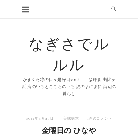
コ
ン
テ
ン
なぎさでル
ツ
へ
ルル
ス
キ
ッ
かまくら凛の日々是好日ver.2 @鎌倉 由比ヶ
プ
浜 海のいろとこころのいろ 波のまにまに 海辺の
暮らし
2012年6月29日
美味探求
1件のコメント
金曜日の ひなや