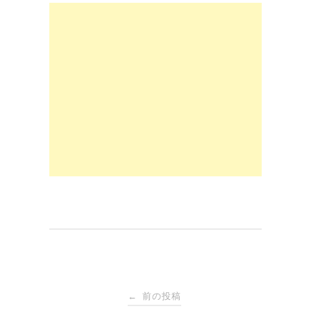
c
st
ail
e
o
b
d
o
o
o
n
k
投
前の投稿
←