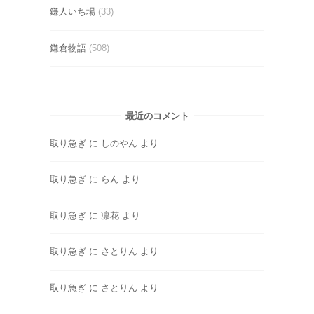
鎌人いち場
(33)
鎌倉物語
(508)
最近のコメント
取り急ぎ
に
しのやん
より
取り急ぎ
に
らん
より
取り急ぎ
に
凛花
より
取り急ぎ
に
さとりん
より
取り急ぎ
に
さとりん
より