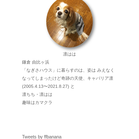
凛はは
鎌倉 由比ヶ浜
「なぎさハウス」に暮らすのは、姿は みえなく
なってしまったけど奇跡の天使、キャバリア凛
(2005.4.13〜2021.8.27) と
凛ちち・凛はは
趣味はカマクラ
Tweets by ffbanana