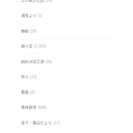
江の島さんぽ
(19)
浦安より
(3)
物欲
(28)
独り言
(1,263)
由比ガ浜工房
(36)
祈り
(13)
緊急
(4)
美味探求
(669)
逗子・葉山だより
(17)