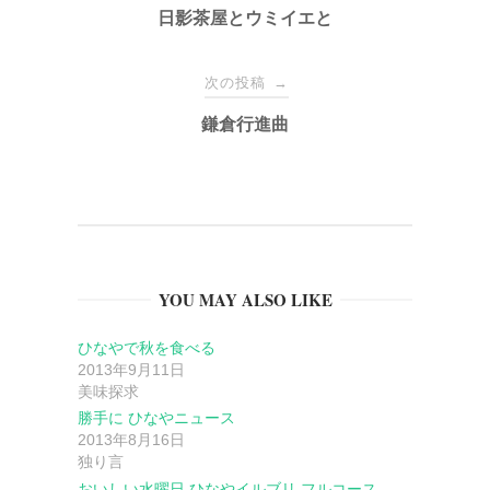
稿
日影茶屋とウミイエと
ナ
次の投稿
→
鎌倉行進曲
ビ
ゲ
ー
YOU MAY ALSO LIKE
シ
ひなやで秋を食べる
ョ
2013年9月11日
美味探求
ン
勝手に ひなやニュース
2013年8月16日
独り言
おいしい水曜日 ひなやイルブリ フルコース