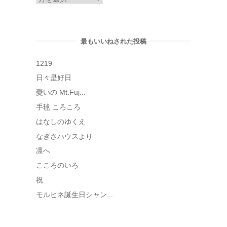
ー
カ
イ
最もいいねされた投稿
ブ
1219
日々是好日
憂いの Mt.Fuj...
手毬 ころころ
はなしのゆくえ
なぎさハウスより
凛へ
こころのいろ
祝
モルヒネ誕生日シャン...