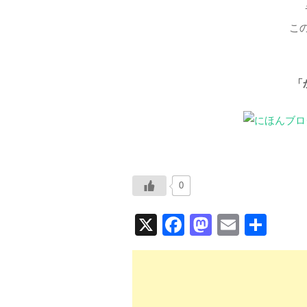
こ
「
0
X
F
M
E
共
a
a
m
有
c
st
ail
e
o