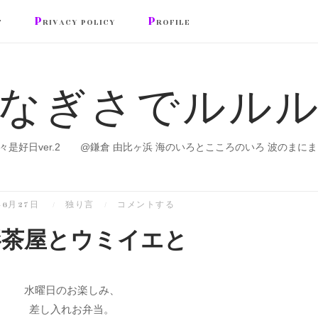
P
P
T
RIVACY POLICY
ROFILE
なぎさでルル
々是好日ver.2 @鎌倉 由比ヶ浜 海のいろとこころのいろ 波のまにま
年6月27日
独り言
コメントする
影茶屋とウミイエと
水曜日のお楽しみ、
差し入れお弁当。