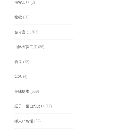
浦安より
(3)
物欲
(28)
独り言
(1,263)
由比ガ浜工房
(36)
祈り
(13)
緊急
(4)
美味探求
(669)
逗子・葉山だより
(17)
鎌人いち場
(33)