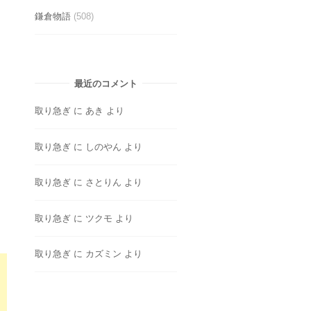
鎌倉物語
(508)
最近のコメント
取り急ぎ
に
あき
より
取り急ぎ
に
しのやん
より
取り急ぎ
に
さとりん
より
取り急ぎ
に
ツクモ
より
取り急ぎ
に
カズミン
より