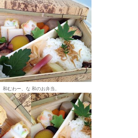
和むわー、な 和のお弁当。