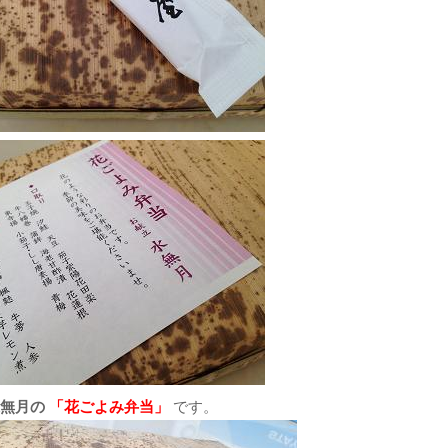
水無月の
「花ごよみ弁当」
です。