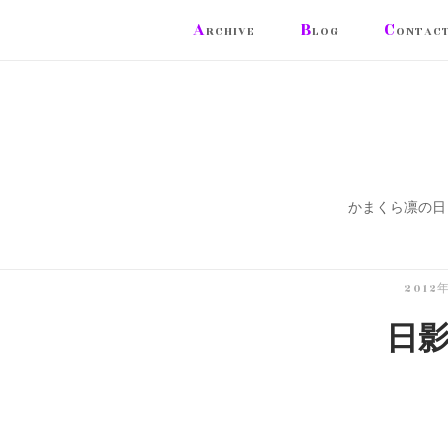
コ
A
B
C
RCHIVE
LOG
ONTAC
ン
テ
ン
ツ
へ
ス
かまくら凛の日
キ
ッ
プ
2012
日