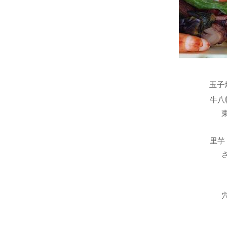
玉子
牛八
里芋