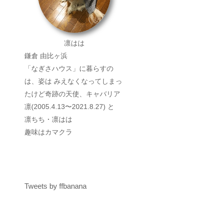
凛はは
鎌倉 由比ヶ浜
「なぎさハウス」に暮らすの
は、姿は みえなくなってしまっ
たけど奇跡の天使、キャバリア
凛(2005.4.13〜2021.8.27) と
凛ちち・凛はは
趣味はカマクラ
Tweets by ffbanana