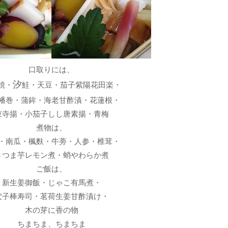
口取りには、
汐
焼・
鮭・天豆・茄子紫陽花田楽・
幡巻・蒲鉾・海老甘酢漬・花蓮根・
東寺揚・小茄子しし唐素揚・青梅
煮物は、
・南瓜・楓麩・牛蒡・人参・椎茸・
さつま芋レモン煮・蛸やわらか煮
ご飯は、
新生姜御飯・じゃこ有馬煮・
穴子棒寿司・茗荷生姜甘酢漬け・
木の芽に香の物
ちまちま、ちまちま