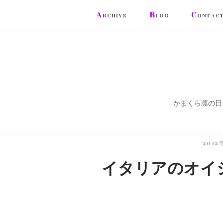
コ
A
B
C
RCHIVE
LOG
ONTAC
ン
テ
ン
ツ
へ
ス
かまくら凛の日
キ
ッ
プ
201
イタリアのオイ