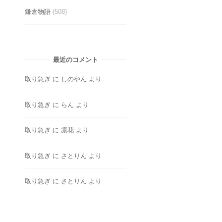
鎌倉物語
(508)
最近のコメント
取り急ぎ
に
しのやん
より
取り急ぎ
に
らん
より
取り急ぎ
に
凛花
より
取り急ぎ
に
さとりん
より
取り急ぎ
に
さとりん
より