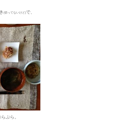
き
で、
(切ってないけど)
ぷらぷら。