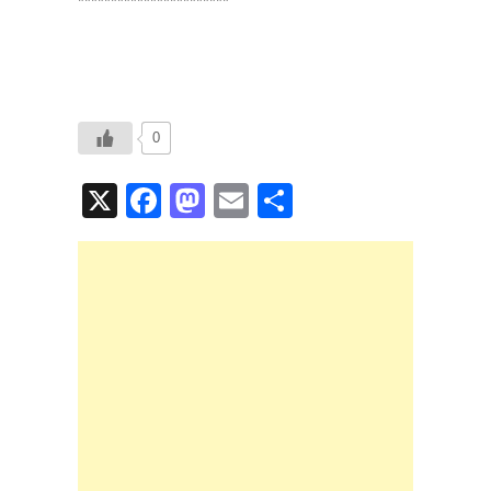
***********************
0
X
F
M
E
共
a
a
m
有
c
st
ail
e
o
b
d
o
o
o
n
k