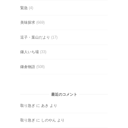
緊急
(4)
美味探求
(669)
逗子・葉山だより
(17)
鎌人いち場
(33)
鎌倉物語
(508)
最近のコメント
取り急ぎ
に
あき
より
取り急ぎ
に
しのやん
より