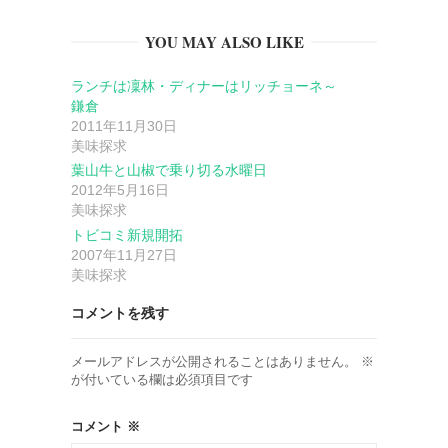
YOU MAY ALSO LIKE
シ
ランチは凜林・ディナーはリッチョーネ～
ョ
鎌倉
2011年11月30日
ン
美味探求
葉山牛と山椒で乗り切る水曜日
2012年5月16日
美味探求
トビコミ新規開拓
2007年11月27日
美味探求
コメントを残す
メールアドレスが公開されることはありません。
※
が付いている欄は必須項目です
コメント
※