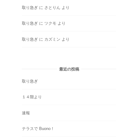
取り急ぎ
に
さとりん
より
取り急ぎ
に
ツクモ
より
取り急ぎ
に
カズミン
より
最近の投稿
取り急ぎ
１４階より
速報
テラスで Buono！