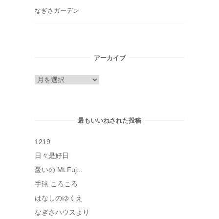
なぎさガーデン
アーカイブ
ア
ー
カ
イ
最もいいねされた投稿
ブ
1219
日々是好日
憂いの Mt.Fuj...
手毬 ころころ
はなしのゆくえ
なぎさハウスより