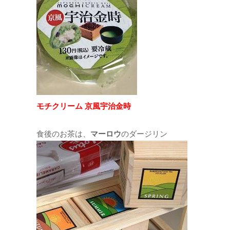
モチクリーム 京風宇治金時
食後のお茶は、
マーロウ
のダージリン