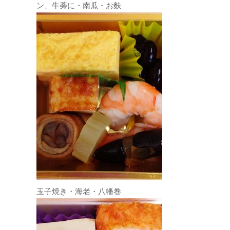
ン、牛蒡に・南瓜・お麩
玉子焼き・海老・八幡巻