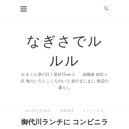
コ
ン
テ
ン
なぎさでル
ツ
へ
ルル
ス
キ
ッ
かまくら凛の日々是好日ver.2 @鎌倉 由比ヶ
プ
浜 海のいろとこころのいろ 波のまにまに 海辺の
暮らし
2012年3月29日
美味探求
コメントする
御代川ランチに コンビニラ