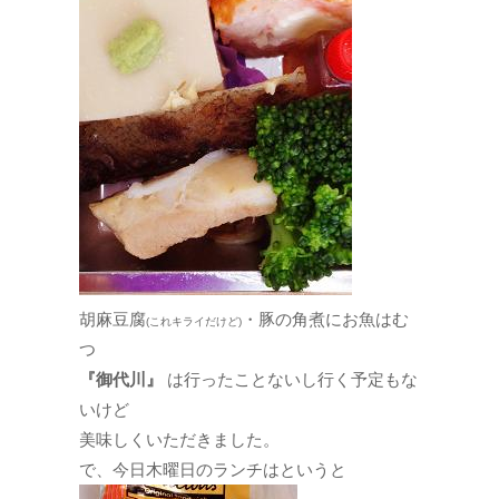
胡麻豆腐
・豚の角煮にお魚はむ
(これキライだけど)
つ
『御代川』
は行ったことないし行く予定もな
いけど
美味しくいただきました。
で、今日木曜日のランチはというと