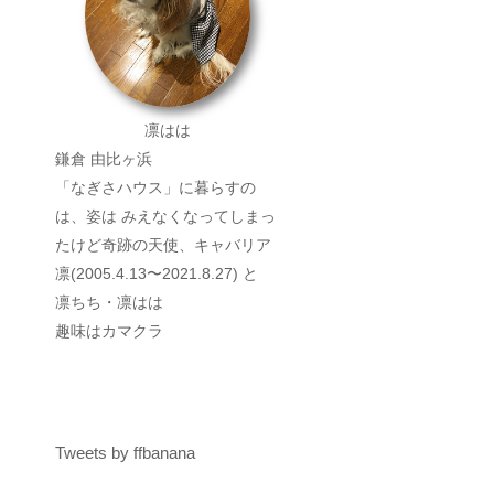
凛はは
鎌倉 由比ヶ浜
「なぎさハウス」に暮らすの
は、姿は みえなくなってしまっ
たけど奇跡の天使、キャバリア
凛(2005.4.13〜2021.8.27) と
凛ちち・凛はは
趣味はカマクラ
Tweets by ffbanana