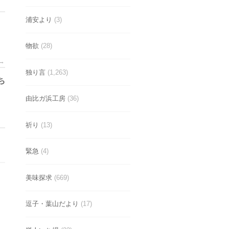
浦安より
(3)
物欲
(28)
→
独り言
(1,263)
ち
由比ガ浜工房
(36)
祈り
(13)
緊急
(4)
美味探求
(669)
逗子・葉山だより
(17)