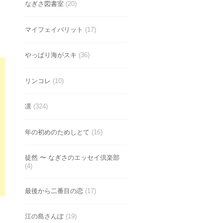
なぎさ図書室
(20)
マイフェイバリット
(17)
やっぱり海がスキ
(36)
リンコレ
(10)
凛
(324)
年の初めのためしとて
(16)
徒然 〜 なぎさのエッセイ倶楽部
(4)
最後から二番目の恋
(17)
江の島さんぽ
(19)