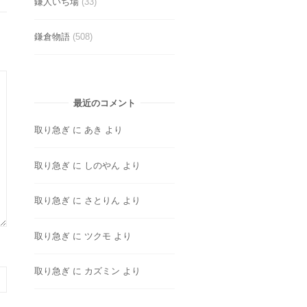
鎌人いち場
(33)
鎌倉物語
(508)
最近のコメント
取り急ぎ
に
あき
より
取り急ぎ
に
しのやん
より
取り急ぎ
に
さとりん
より
取り急ぎ
に
ツクモ
より
取り急ぎ
に
カズミン
より