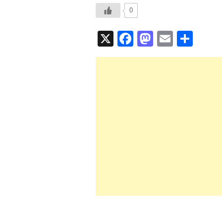
0
X
F
M
E
共
a
a
m
有
c
st
ail
e
o
b
d
o
o
o
n
k