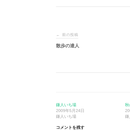
投
前の投稿
←
稿
散歩の達人
ナ
ビ
ゲ
ー
鎌人いち場
秋
2009年5月24日
2
鎌人いち場
鎌
シ
コメントを残す