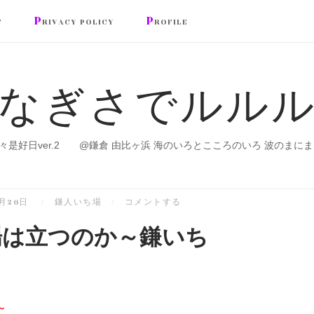
P
P
T
RIVACY POLICY
ROFILE
なぎさでルル
々是好日ver.2 @鎌倉 由比ヶ浜 海のいろとこころのいろ 波のまにま
5月26日
鎌人いち場
コメントする
場は立つのか～鎌いち
～