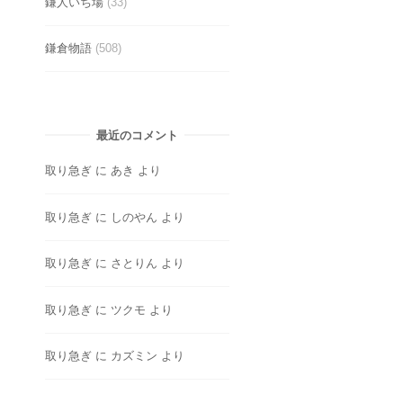
鎌人いち場
(33)
鎌倉物語
(508)
最近のコメント
取り急ぎ
に
あき
より
取り急ぎ
に
しのやん
より
取り急ぎ
に
さとりん
より
取り急ぎ
に
ツクモ
より
取り急ぎ
に
カズミン
より