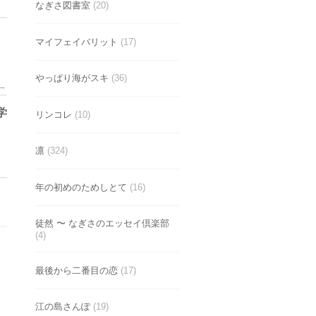
なぎさ図書室
(20)
マイフェイバリット
(17)
やっぱり海がスキ
(36)
→
学
リンコレ
(10)
凛
(324)
年の初めのためしとて
(16)
徒然 〜 なぎさのエッセイ倶楽部
(4)
最後から二番目の恋
(17)
江の島さんぽ
(19)