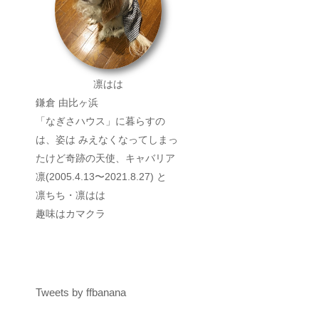
凛はは
鎌倉 由比ヶ浜
「なぎさハウス」に暮らすの
は、姿は みえなくなってしまっ
たけど奇跡の天使、キャバリア
凛(2005.4.13〜2021.8.27) と
凛ちち・凛はは
趣味はカマクラ
Tweets by ffbanana