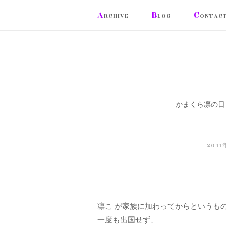
コ
A
B
C
RCHIVE
LOG
ONTAC
ン
テ
ン
ツ
へ
ス
かまくら凛の日
キ
ッ
プ
201
凛こ が家族に加わってからというも
一度も出国せず、