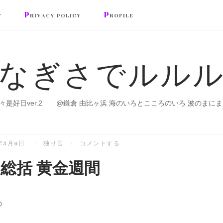
P
P
T
RIVACY POLICY
ROFILE
なぎさでルル
々是好日ver.2 @鎌倉 由比ヶ浜 海のいろとこころのいろ 波のまにま
1年5月6日
独り言
コメントする
総括 黄金週間
の