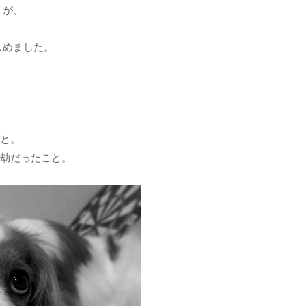
すが、
しめました。
と。
劫だったこと。