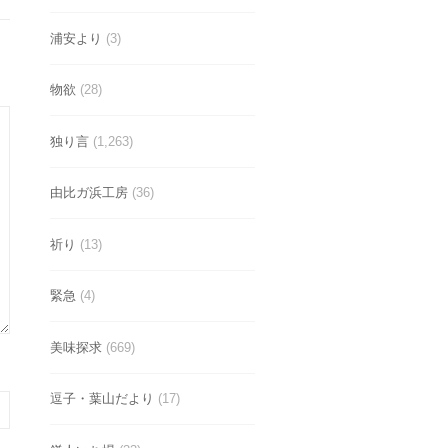
浦安より
(3)
物欲
(28)
独り言
(1,263)
由比ガ浜工房
(36)
祈り
(13)
緊急
(4)
美味探求
(669)
逗子・葉山だより
(17)