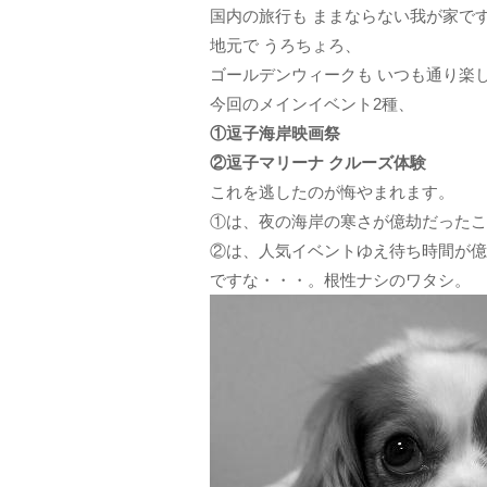
国内の旅行も ままならない我が家で
地元で うろちょろ、
ゴールデンウィークも いつも通り楽
今回のメインイベント2種、
①逗子海岸映画祭
②逗子マリーナ クルーズ体験
これを逃したのが悔やまれます。
①は、夜の海岸の寒さが億劫だったこ
②は、人気イベントゆえ待ち時間が億
ですな・・・。根性ナシのワタシ。