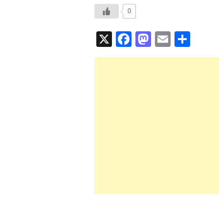
0
X
F
M
E
共
a
a
m
有
c
st
ail
e
o
b
d
o
o
o
n
k