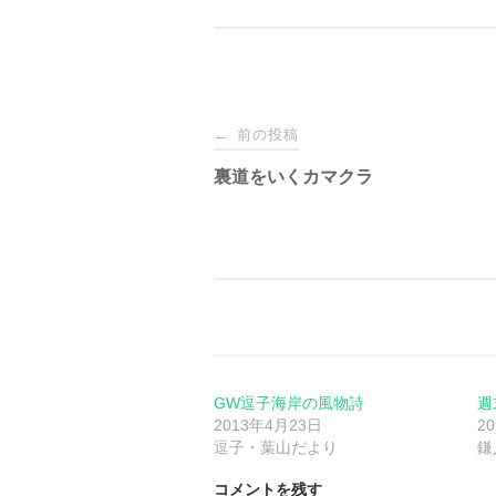
投
前の投稿
←
稿
裏道をいくカマクラ
ナ
ビ
ゲ
ー
GW逗子海岸の風物詩
週
2013年4月23日
2
逗子・葉山だより
鎌
シ
コメントを残す