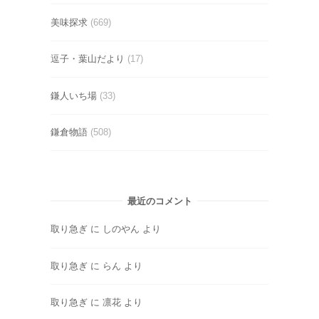
美味探求
(669)
逗子・葉山だより
(17)
鎌人いち場
(33)
鎌倉物語
(508)
最近のコメント
取り急ぎ
に
しのやん
より
取り急ぎ
に
らん
より
取り急ぎ
に
凛花
より