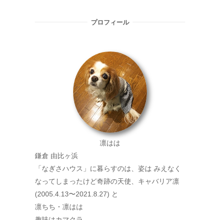
プロフィール
凛はは
鎌倉 由比ヶ浜
「なぎさハウス」に暮らすのは、姿は みえなく
なってしまったけど奇跡の天使、キャバリア凛
(2005.4.13〜2021.8.27) と
凛ちち・凛はは
趣味はカマクラ