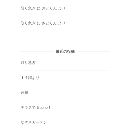
取り急ぎ
に
さとりん
より
取り急ぎ
に
さとりん
より
最近の投稿
取り急ぎ
１４階より
速報
テラスで Buono！
なぎさガーデン