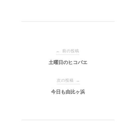
投
前の投稿
←
稿
土曜日のヒコバエ
ナ
次の投稿
→
今日も由比ヶ浜
ビ
ゲ
ー