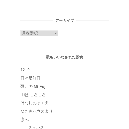
アーカイブ
ア
ー
カ
イ
最もいいねされた投稿
ブ
1219
日々是好日
憂いの Mt.Fuj...
手毬 ころころ
はなしのゆくえ
なぎさハウスより
凛へ
こころのいろ