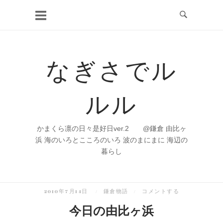
コ
ン
テ
ン
なぎさでル
ツ
へ
ルル
ス
キ
ッ
かまくら凛の日々是好日ver.2 @鎌倉 由比ヶ
プ
浜 海のいろとこころのいろ 波のまにまに 海辺の
暮らし
2010年7月14日
鎌倉物語
コメントする
今日の由比ヶ浜