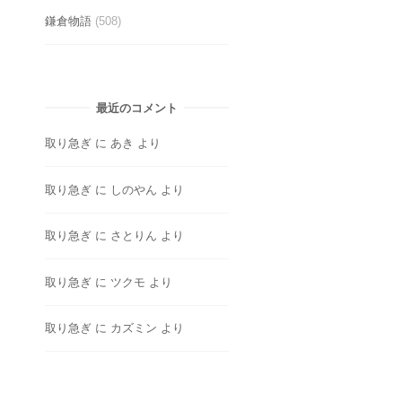
鎌倉物語
(508)
最近のコメント
取り急ぎ
に
あき
より
取り急ぎ
に
しのやん
より
取り急ぎ
に
さとりん
より
取り急ぎ
に
ツクモ
より
取り急ぎ
に
カズミン
より