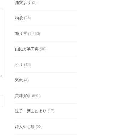
浦安より
(3)
物欲
(28)
独り言
(1,263)
由比ガ浜工房
(36)
祈り
(13)
緊急
(4)
美味探求
(669)
逗子・葉山だより
(17)
鎌人いち場
(33)