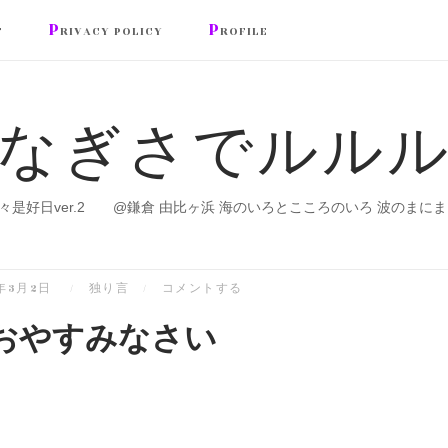
P
P
T
RIVACY POLICY
ROFILE
なぎさでルル
々是好日ver.2 @鎌倉 由比ヶ浜 海のいろとこころのいろ 波のまにま
0年3月2日
独り言
コメントする
おやすみなさい