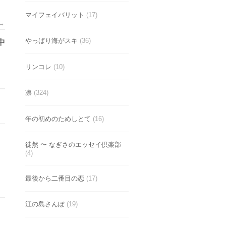
マイフェイバリット
(17)
→
やっぱり海がスキ
(36)
中
リンコレ
(10)
凛
(324)
年の初めのためしとて
(16)
徒然 〜 なぎさのエッセイ倶楽部
(4)
最後から二番目の恋
(17)
江の島さんぽ
(19)