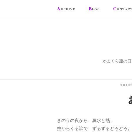
コ
A
B
C
RCHIVE
LOG
ONTAC
ン
テ
ン
ツ
へ
ス
かまくら凛の日
キ
ッ
プ
201
きのうの夜から、鼻水と熱、
熱からくる涙で、ずるずるどろどろ。