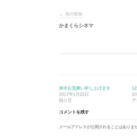
投
前の投稿
←
稿
かまくらシネマ
ナ
ビ
ゲ
ー
寒中お見舞い申し上げます
12
2017年1月25日
2
独り言
ア
シ
コメントを残す
ョ
メールアドレスが公開されることはありま