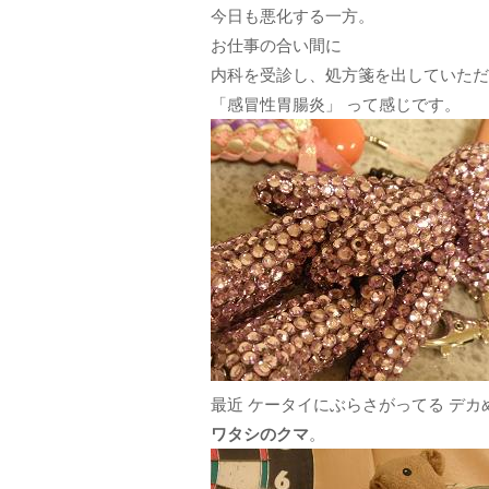
今日も悪化する一方。
お仕事の合い間に
内科を受診し、処方箋を出していただ
「感冒性胃腸炎」 って感じです。
最近 ケータイにぶらさがってる デカ
ワタシのクマ
。