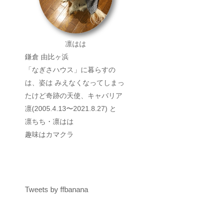
凛はは
鎌倉 由比ヶ浜
「なぎさハウス」に暮らすの
は、姿は みえなくなってしまっ
たけど奇跡の天使、キャバリア
凛(2005.4.13〜2021.8.27) と
凛ちち・凛はは
趣味はカマクラ
Tweets by ffbanana