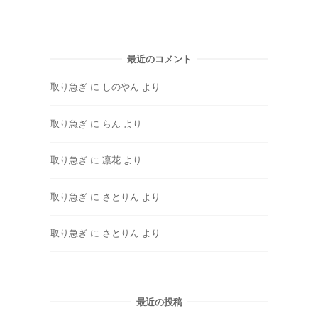
最近のコメント
取り急ぎ
に
しのやん
より
取り急ぎ
に
らん
より
取り急ぎ
に
凛花
より
取り急ぎ
に
さとりん
より
取り急ぎ
に
さとりん
より
最近の投稿