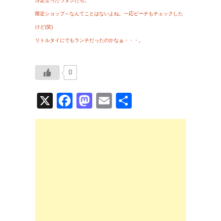
浮足立ったワタシたち。
限定ショップ～なんてことはないよね。一応ビーチもチェックした
けど(笑)
リトルタイにでもランチだったのかなぁ・・・。
0
X
F
M
E
共
a
a
m
有
c
st
ail
e
o
b
d
o
o
o
n
k