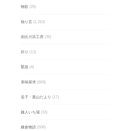
物欲
(28)
独り言
(1,263)
由比ガ浜工房
(36)
祈り
(13)
緊急
(4)
美味探求
(669)
逗子・葉山だより
(17)
鎌人いち場
(33)
鎌倉物語
(508)