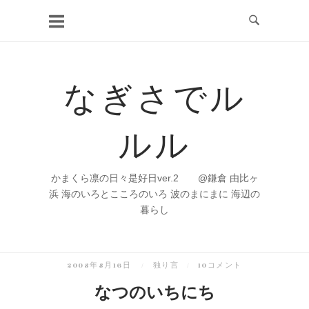
コ
ン
テ
ン
なぎさでル
ツ
へ
ルル
ス
キ
ッ
かまくら凛の日々是好日ver.2 @鎌倉 由比ヶ
プ
浜 海のいろとこころのいろ 波のまにまに 海辺の
暮らし
2008年8月16日
独り言
10コメント
なつのいちにち