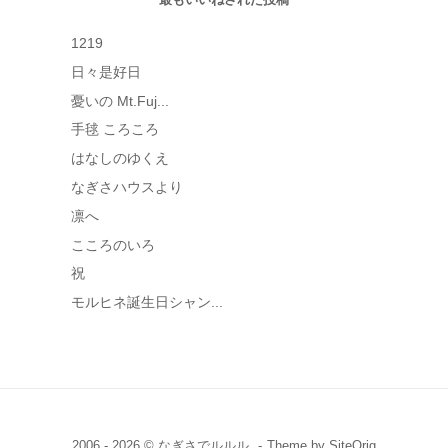
ブ
1219
日々是好日
憂いの Mt.Fuj...
手毬 ころころ
はなしのゆくえ
なぎさハウスより
凛へ
こころのいろ
祝
モルヒネ誕生日シャン...
2006 - 2026 © なぎさでルルル.
Theme by
SiteOrig