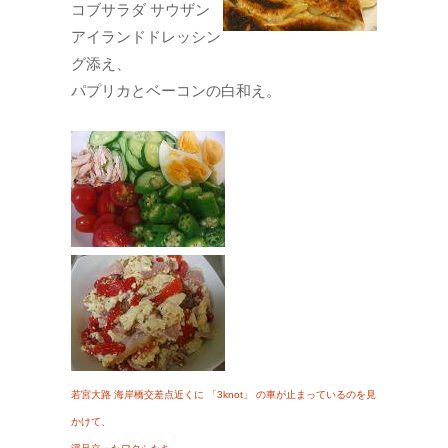
コブサラダ サウザン
アイランドドレッシン
グ添え、
パプリカとベーコンの白和え。
若宮大路 海岸橋交差点近くに 「3knot」 の車が止まっているのを見
かけて、