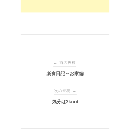
投
前の投稿
←
稿
楽食日記～お家編
ナ
次の投稿
→
気分は3knot
ビ
ゲ