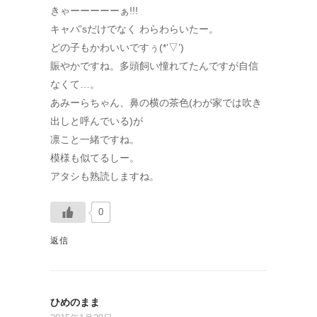
きゃーーーーーぁ!!!
キャバ’sだけでなく わらわらいたー。
どの子もかわいいですぅ(*’▽’)
賑やかですね。多頭飼い憧れてたんですが自信
なくて…。
あみーらちゃん、鼻の横の茶色(わが家では吹き
出しと呼んでいる)が
凛こと一緒ですね。
模様も似てるしー。
アタシも熟読しますね。
0
返信
ひめのまま