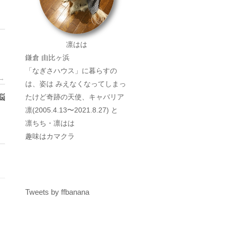
凛はは
鎌倉 由比ヶ浜
「なぎさハウス」に暮らすの
→
は、姿は みえなくなってしまっ
悩
たけど奇跡の天使、キャバリア
凛(2005.4.13〜2021.8.27) と
凛ちち・凛はは
趣味はカマクラ
Tweets by ffbanana