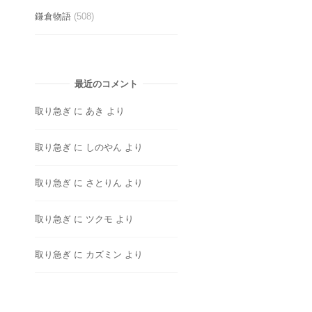
鎌倉物語
(508)
最近のコメント
取り急ぎ
に
あき
より
取り急ぎ
に
しのやん
より
取り急ぎ
に
さとりん
より
取り急ぎ
に
ツクモ
より
取り急ぎ
に
カズミン
より