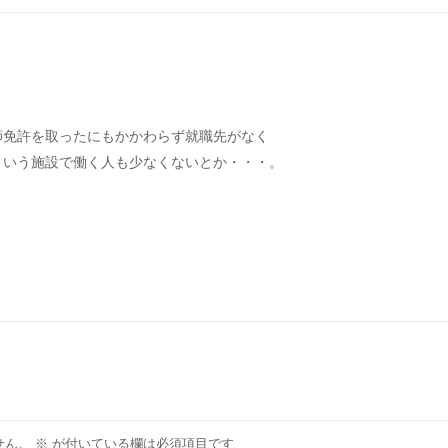
師免許を取ったにもかかわらず就職先がなく
ういう施設で働く人も少なくないとか・・・。
せん。
※
が付いている欄は必須項目です