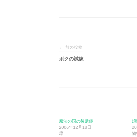
投
前の投稿
←
稿
ボクの試練
ナ
ビ
ゲ
ー
魔法の国の後遺症
煩
2006年12月18日
2
凛
物