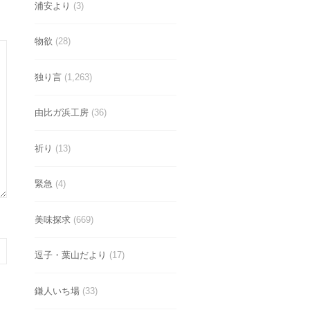
浦安より
(3)
物欲
(28)
独り言
(1,263)
由比ガ浜工房
(36)
祈り
(13)
緊急
(4)
美味探求
(669)
逗子・葉山だより
(17)
鎌人いち場
(33)