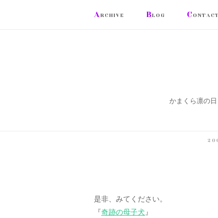
コ
A
B
C
RCHIVE
LOG
ONTAC
ン
テ
ン
ツ
へ
ス
かまくら凛の日
キ
ッ
プ
20
是非、みてください。
『
奇跡の母子犬
』