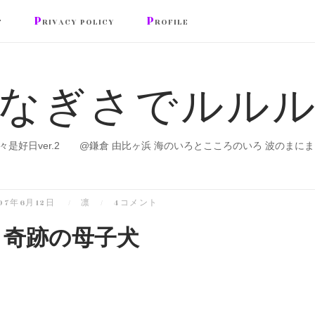
P
P
T
RIVACY POLICY
ROFILE
なぎさでルル
々是好日ver.2 @鎌倉 由比ヶ浜 海のいろとこころのいろ 波のまにま
07年6月12日
凛
4コメント
奇跡の母子犬