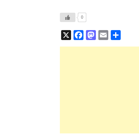
0
X
F
M
E
共
a
a
m
有
c
st
ail
e
o
b
d
o
o
o
n
k