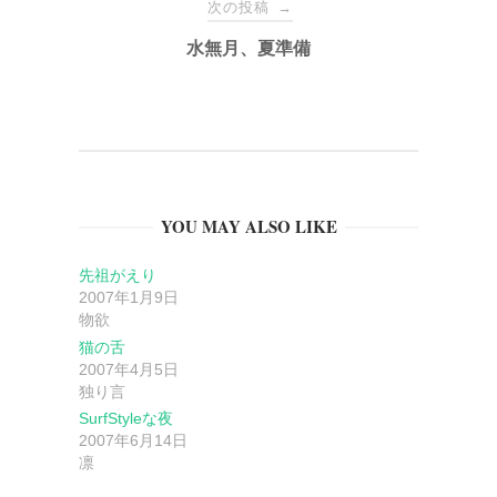
ナ
次の投稿
→
水無月、夏準備
ビ
ゲ
ー
YOU MAY ALSO LIKE
シ
先祖がえり
ョ
2007年1月9日
物欲
ン
猫の舌
2007年4月5日
独り言
SurfStyleな夜
2007年6月14日
凛