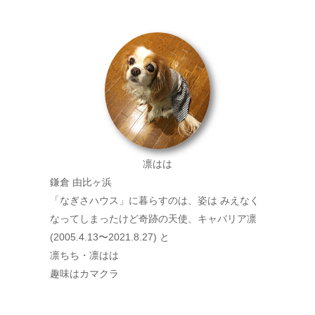
凛はは
鎌倉 由比ヶ浜
「なぎさハウス」に暮らすのは、姿は みえなく
なってしまったけど奇跡の天使、キャバリア凛
(2005.4.13〜2021.8.27) と
凛ちち・凛はは
趣味はカマクラ