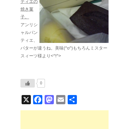
ティエの
焼き菓
子。
アンリシ
ャルパン
ティエ、
バターが違うね。美味(^o^)もちろんミスター
スィーツ様より<^!^>
0
X
F
M
E
共
a
a
m
有
c
st
ail
e
o