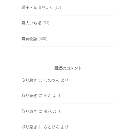
逗子・葉山だより
(17)
鎌人いち場
(33)
鎌倉物語
(508)
最近のコメント
取り急ぎ
に
しのやん
より
取り急ぎ
に
らん
より
取り急ぎ
に
凛花
より
取り急ぎ
に
さとりん
より