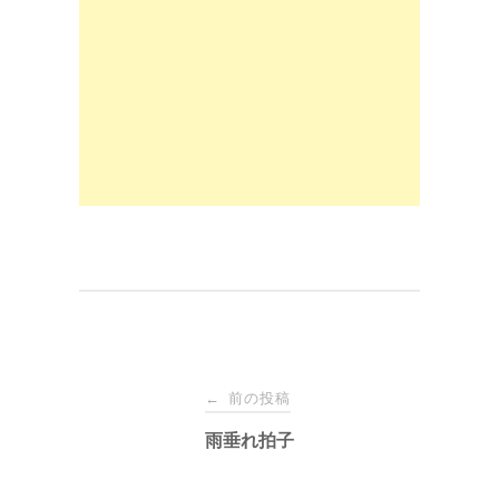
b
d
o
o
o
n
k
投
前の投稿
←
稿
雨垂れ拍子