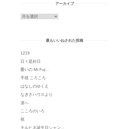
アーカイブ
ア
ー
カ
イ
最もいいねされた投稿
ブ
1219
日々是好日
憂いの Mt.Fuj...
手毬 ころころ
はなしのゆくえ
なぎさハウスより
凛へ
こころのいろ
祝
モルヒネ誕生日シャン...