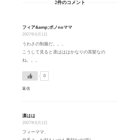
2件のコメント
フィア&amp;ポノnoママ
2007年6月1日
うわさの制服だ。。。
こうして見ると凛はははかなりの茶髪なの
ね。。。
0
返信
凛はは
2007年6月1日
フィーママ、