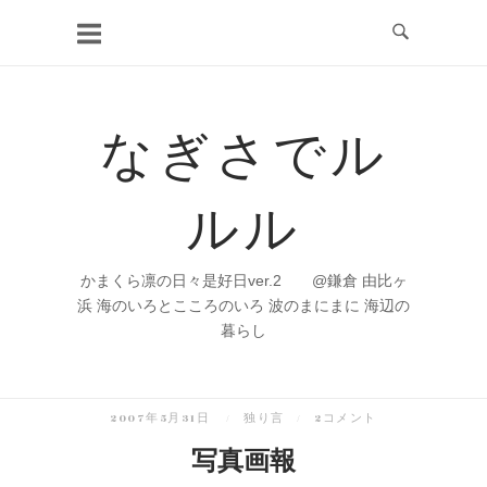
コ
ン
テ
ン
なぎさでル
ツ
へ
ルル
ス
キ
ッ
かまくら凛の日々是好日ver.2 @鎌倉 由比ヶ
プ
浜 海のいろとこころのいろ 波のまにまに 海辺の
暮らし
2007年5月31日
独り言
2コメント
写真画報