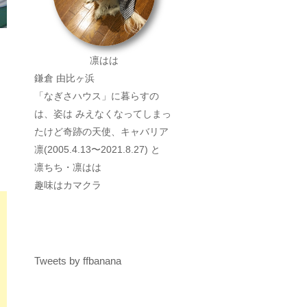
凛はは
鎌倉 由比ヶ浜
「なぎさハウス」に暮らすの
は、姿は みえなくなってしまっ
たけど奇跡の天使、キャバリア
凛(2005.4.13〜2021.8.27) と
凛ちち・凛はは
趣味はカマクラ
Tweets by ffbanana