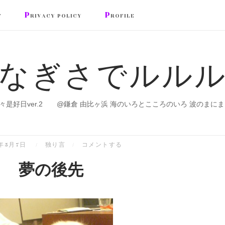
P
P
T
RIVACY POLICY
ROFILE
なぎさでルル
々是好日ver.2 @鎌倉 由比ヶ浜 海のいろとこころのいろ 波のまにま
7年5月7日
独り言
コメントする
夢の後先