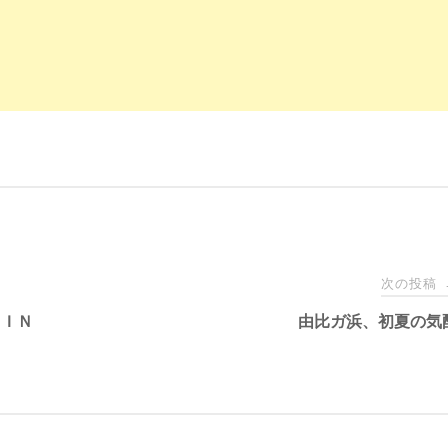
次の投稿
ＲＡＩＮ
由比ガ浜、初夏の気