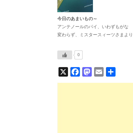
今日のあまいもの～
アンテノールのパイ、いわずもがな 
変わらず、ミスタースィーツさまより
0
X
F
M
E
共
a
a
m
有
c
st
ail
e
o
b
d
o
o
o
n