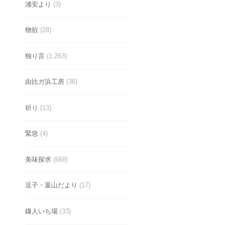
浦安より
(3)
物欲
(28)
独り言
(1,263)
由比ガ浜工房
(36)
祈り
(13)
緊急
(4)
美味探求
(669)
逗子・葉山だより
(17)
鎌人いち場
(33)