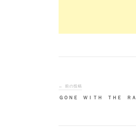
k
投
前の投稿
←
稿
ＧＯＮＥ ＷＩＴＨ ＴＨＥ 
ナ
ビ