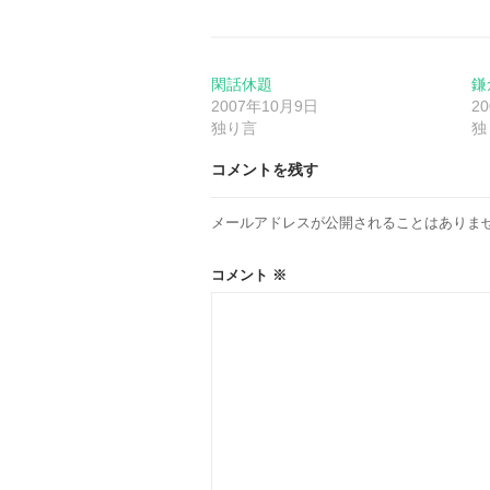
ゲ
ー
閑話休題
鎌
2007年10月9日
2
独り言
独
シ
コメントを残す
ョ
メールアドレスが公開されることはありま
ン
コメント
※