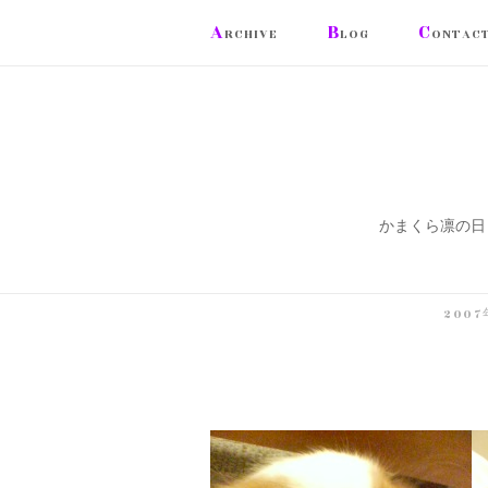
コ
A
B
C
RCHIVE
LOG
ONTAC
ン
テ
ン
ツ
へ
ス
かまくら凛の日
キ
ッ
プ
200