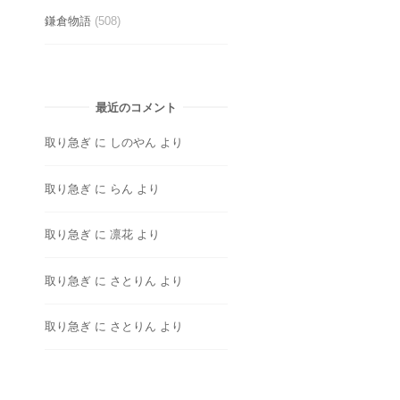
鎌倉物語
(508)
最近のコメント
取り急ぎ
に
しのやん
より
取り急ぎ
に
らん
より
取り急ぎ
に
凛花
より
取り急ぎ
に
さとりん
より
取り急ぎ
に
さとりん
より