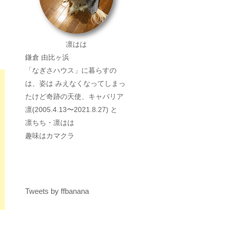
凛はは
鎌倉 由比ヶ浜
「なぎさハウス」に暮らすの
は、姿は みえなくなってしまっ
たけど奇跡の天使、キャバリア
凛(2005.4.13〜2021.8.27) と
凛ちち・凛はは
趣味はカマクラ
Tweets by ffbanana