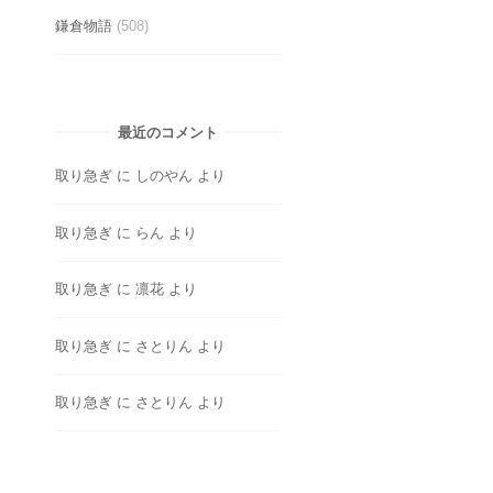
鎌倉物語
(508)
最近のコメント
取り急ぎ
に
しのやん
より
取り急ぎ
に
らん
より
取り急ぎ
に
凛花
より
取り急ぎ
に
さとりん
より
取り急ぎ
に
さとりん
より