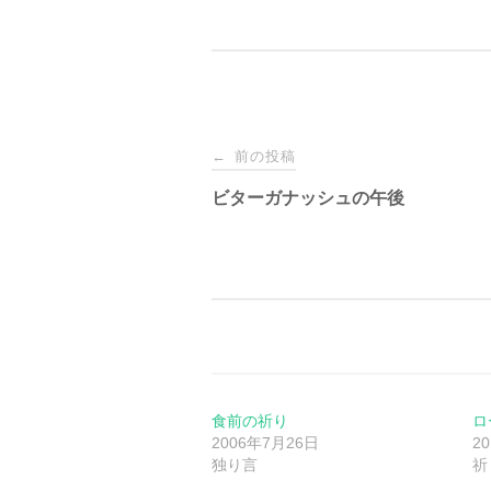
投
前の投稿
←
稿
ビターガナッシュの午後
ナ
ビ
ゲ
ー
食前の祈り
ロ
2006年7月26日
2
独り言
祈
シ