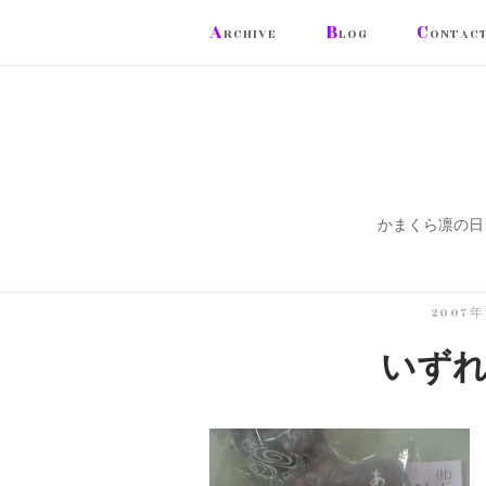
コ
A
B
C
RCHIVE
LOG
ONTAC
ン
テ
ン
ツ
へ
ス
かまくら凛の日
キ
ッ
プ
2007
いず