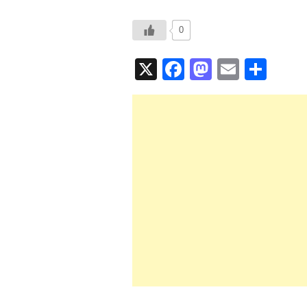
0
X
F
M
E
共
a
a
m
有
c
st
ail
e
o
b
d
o
o
o
n
k