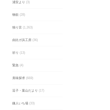
浦安より
(3)
物欲
(28)
独り言
(1,263)
由比ガ浜工房
(36)
祈り
(13)
緊急
(4)
美味探求
(669)
逗子・葉山だより
(17)
鎌人いち場
(33)