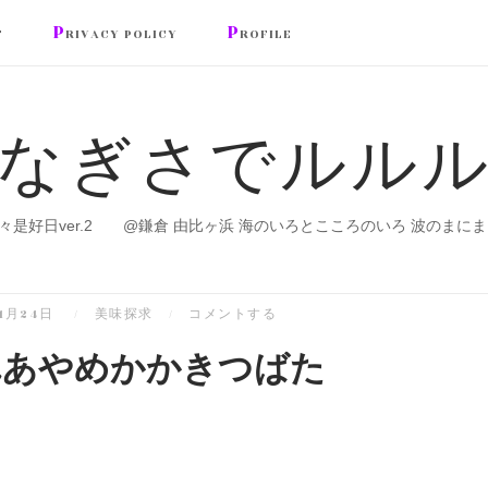
P
P
T
RIVACY POLICY
ROFILE
なぎさでルル
々是好日ver.2 @鎌倉 由比ヶ浜 海のいろとこころのいろ 波のまにま
年1月24日
美味探求
コメントする
れあやめかかきつばた