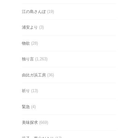
江の島さんぽ
(19)
浦安より
(3)
物欲
(28)
独り言
(1,263)
由比ガ浜工房
(36)
祈り
(13)
緊急
(4)
美味探求
(669)