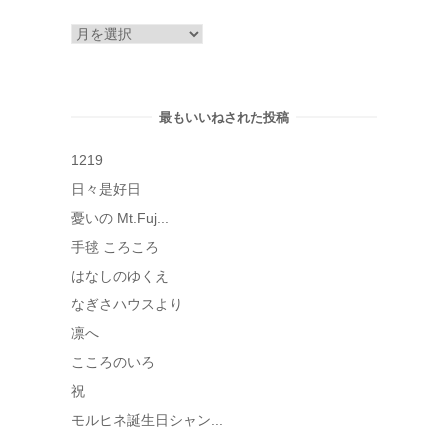
ア
ー
カ
イ
最もいいねされた投稿
ブ
1219
日々是好日
憂いの Mt.Fuj...
手毬 ころころ
はなしのゆくえ
なぎさハウスより
凛へ
こころのいろ
祝
モルヒネ誕生日シャン...