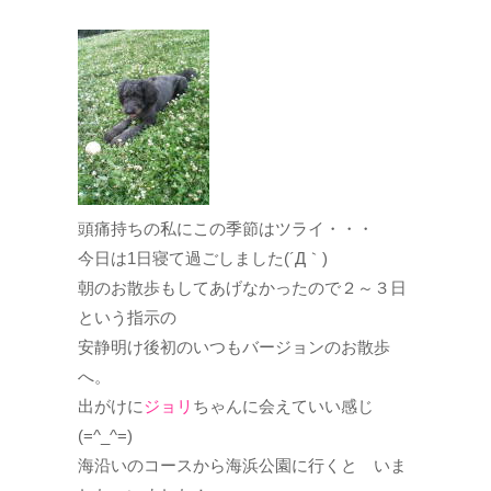
頭痛持ちの私にこの季節はツライ・・・
今日は1日寝て過ごしました(´Д｀)
朝のお散歩もしてあげなかったので２～３日
という指示の
安静明け後初のいつもバージョンのお散歩
へ。
出がけに
ジョリ
ちゃんに会えていい感じ
(=^_^=)
海沿いのコースから海浜公園に行くと いま