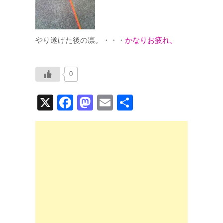
やり遂げた後の凛。・・・
かなりお疲れ。
0
X
F
M
E
共
a
a
m
有
c
st
ail
e
o
b
d
o
o
o
n
k