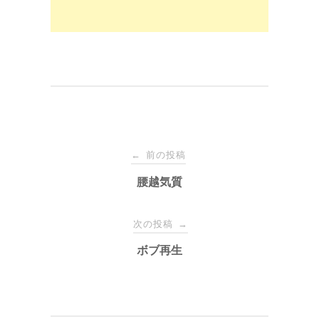
投
前の投稿
←
稿
腰越気質
ナ
次の投稿
→
ボブ再生
ビ
ゲ