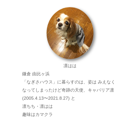
凛はは
鎌倉 由比ヶ浜
「なぎさハウス」に暮らすのは、姿は みえなく
なってしまったけど奇跡の天使、キャバリア凛
(2005.4.13〜2021.8.27) と
凛ちち・凛はは
趣味はカマクラ