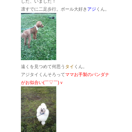
した、いました！
凛すでに二足歩行。ボール大好き
アジ
くん。
遠くを見つめて何思う
タイ
くん。
アジタイくんそろって
ママお手製のバンダナ
がお似合い(￣▽￣)ｖ