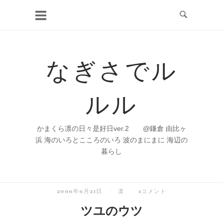
コ
ン
テ
ン
なぎさでル
ツ
へ
ルル
ス
キ
ッ
かまくら凛の日々是好日ver.2 @鎌倉 由比ヶ
プ
浜 海のいろとこころのいろ 波のまにまに 海辺の
暮らし
2006年6月21日
凛
4コメント
ツユのウツ