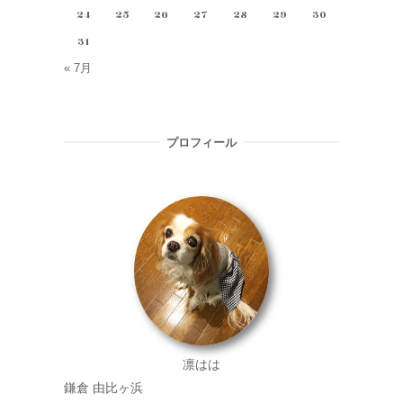
24
25
26
27
28
29
30
31
« 7月
プロフィール
凛はは
鎌倉 由比ヶ浜