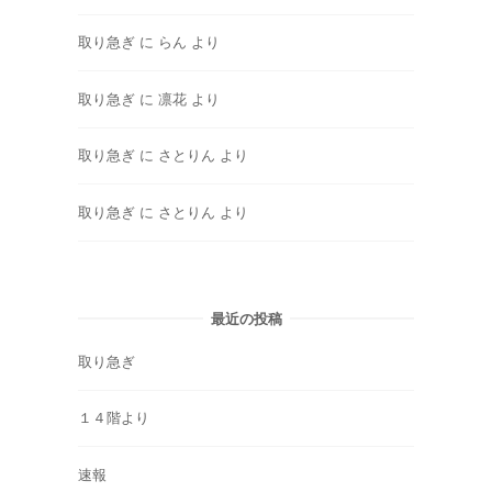
取り急ぎ
に
らん
より
取り急ぎ
に
凛花
より
取り急ぎ
に
さとりん
より
取り急ぎ
に
さとりん
より
最近の投稿
取り急ぎ
１４階より
速報