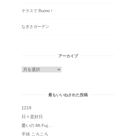
テラスで Buono！
なぎさガーデン
アーカイブ
ア
ー
カ
イ
最もいいねされた投稿
ブ
1219
日々是好日
憂いの Mt.Fuj...
手毬 ころころ