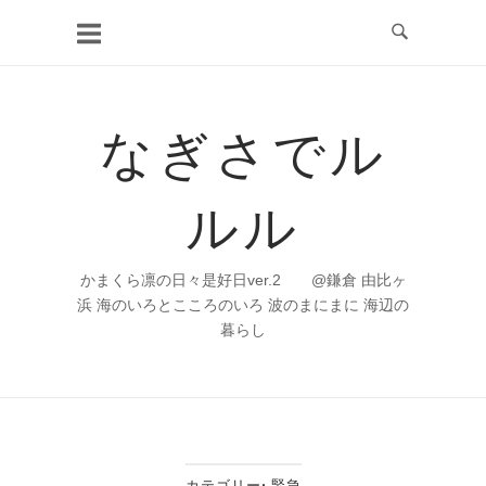
コ
ン
テ
ン
なぎさでル
ツ
へ
ルル
ス
キ
ッ
かまくら凛の日々是好日ver.2 @鎌倉 由比ヶ
プ
浜 海のいろとこころのいろ 波のまにまに 海辺の
暮らし