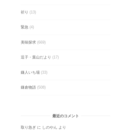
祈り
(13)
緊急
(4)
美味探求
(669)
逗子・葉山だより
(17)
鎌人いち場
(33)
鎌倉物語
(508)
最近のコメント
取り急ぎ
に
しのやん
より