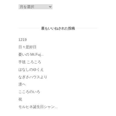
ア
ー
カ
イ
最もいいねされた投稿
ブ
1219
日々是好日
憂いの Mt.Fuj...
手毬 ころころ
はなしのゆくえ
なぎさハウスより
凛へ
こころのいろ
祝
モルヒネ誕生日シャン...