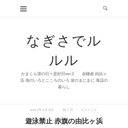
コ
ン
テ
ン
なぎさでル
ツ
へ
ルル
ス
キ
ッ
かまくら凛の日々是好日ver.2 @鎌倉 由比ヶ
プ
浜 海のいろとこころのいろ 波のまにまに 海辺の
暮らし
2013年9月5日
独り言
2コメント
遊泳禁止 赤旗の由比ヶ浜