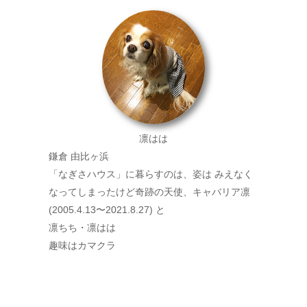
凛はは
鎌倉 由比ヶ浜
「なぎさハウス」に暮らすのは、姿は みえなく
なってしまったけど奇跡の天使、キャバリア凛
(2005.4.13〜2021.8.27) と
凛ちち・凛はは
趣味はカマクラ