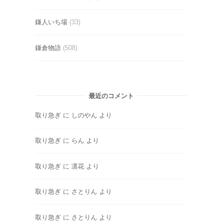
鎌人いち場
(33)
鎌倉物語
(508)
最近のコメント
取り急ぎ
に
しのやん
より
取り急ぎ
に
らん
より
取り急ぎ
に
凛花
より
取り急ぎ
に
さとりん
より
取り急ぎ
に
さとりん
より