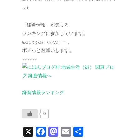
っ!!!
「鎌倉情報」が集まる
ランキングに参加しています。
応援してくださーい(ノД`)・゜・。
ポチっとお願いします。
↓↓↓↓↓↓
鎌倉情報ランキング
0
X
F
M
E
共