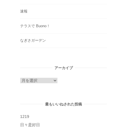
速報
テラスで Buono！
なぎさガーデン
アーカイブ
ア
ー
カ
イ
最もいいねされた投稿
ブ
1219
日々是好日