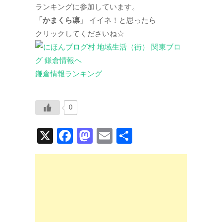
ランキングに参加しています。
「かまくら凛」
イイネ！と思ったら
クリックしてくださいね☆
鎌倉情報ランキング
0
X
F
M
E
共
a
a
m
有
c
st
ail
e
o
b
d
o
o