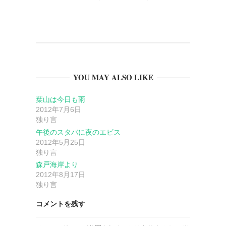
ゲ
ー
シ
YOU MAY ALSO LIKE
ョ
葉山は今日も雨
2012年7月6日
ン
独り言
午後のスタバに夜のエビス
2012年5月25日
独り言
森戸海岸より
2012年8月17日
独り言
コメントを残す