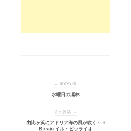
o
n
k
投
前の投稿
←
稿
水曜日の凜林
ナ
次の投稿
→
由比ヶ浜にアドリア海の風が吹く～ Il
ビ
Birraio イル・ビッライオ