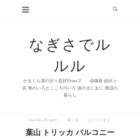
コ
ン
テ
ン
なぎさでル
ツ
へ
ルル
ス
キ
ッ
かまくら凛の日々是好日ver.2 @鎌倉 由比ヶ
プ
浜 海のいろとこころのいろ 波のまにまに 海辺の
暮らし
2012年4月20日
独り言
コメントする
葉山 トリッカ バルコニー