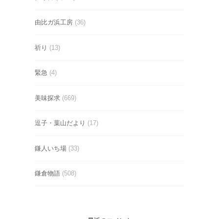
由比ガ浜工房
(36)
祈り
(13)
緊急
(4)
美味探求
(669)
逗子・葉山だより
(17)
鎌人いち場
(33)
鎌倉物語
(508)