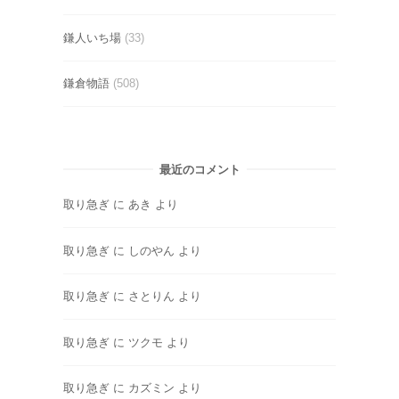
鎌人いち場
(33)
鎌倉物語
(508)
最近のコメント
取り急ぎ
に
あき
より
取り急ぎ
に
しのやん
より
取り急ぎ
に
さとりん
より
取り急ぎ
に
ツクモ
より
取り急ぎ
に
カズミン
より