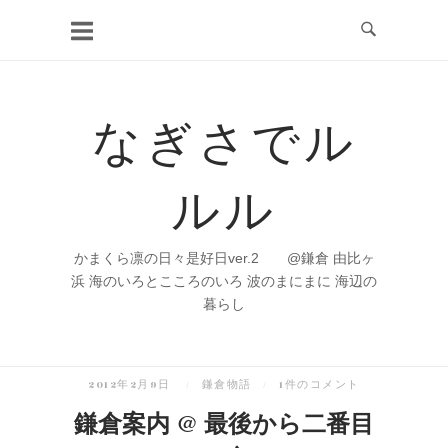
コ
ン
テ
ン
なぎさでル
ツ
へ
ルル
ス
キ
ッ
かまくら凛の日々是好日ver.2 @鎌倉 由比ヶ
プ
浜 海のいろとこころのいろ 波のまにまに 海辺の
暮らし
2012年2月9日
鎌倉物語
1件のコメント
鎌倉案内 @ 最後から二番目