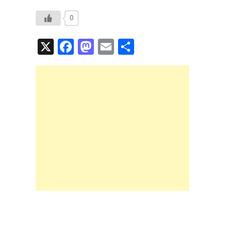
0
X
F
M
E
共
a
a
m
有
c
st
ail
e
o
b
d
o
o
o
n
k