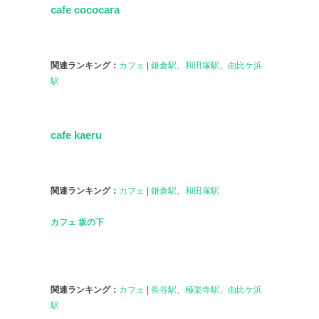
cafe cococara
関連ランキング：
カフェ
|
鎌倉駅
、
和田塚駅
、
由比ケ浜
駅
cafe kaeru
関連ランキング：
カフェ
|
鎌倉駅
、
和田塚駅
カフェ 坂の下
関連ランキング：
カフェ
|
長谷駅
、
極楽寺駅
、
由比ケ浜
駅