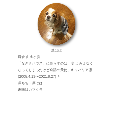
凛はは
鎌倉 由比ヶ浜
「なぎさハウス」に暮らすのは、姿は みえなく
なってしまったけど奇跡の天使、キャバリア凛
(2005.4.13〜2021.8.27) と
凛ちち・凛はは
趣味はカマクラ