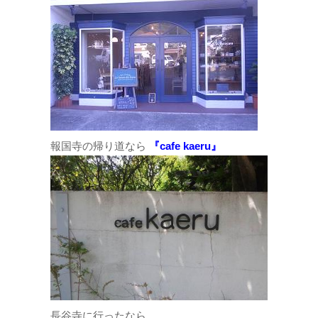
報国寺の帰り道なら
『cafe kaeru』
長谷寺に行ったなら