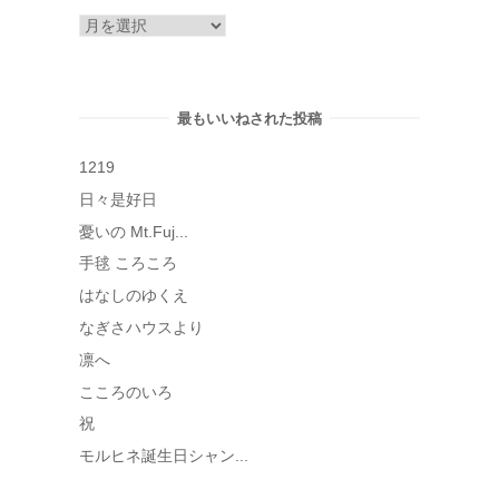
ア
ー
カ
イ
最もいいねされた投稿
ブ
1219
日々是好日
憂いの Mt.Fuj...
手毬 ころころ
はなしのゆくえ
なぎさハウスより
凛へ
こころのいろ
祝
モルヒネ誕生日シャン...