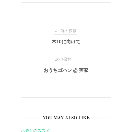
投
前の投稿
←
稿
木10に向けて
ナ
次の投稿
→
おうちゴハン @ 実家
ビ
ゲ
ー
YOU MAY ALSO LIKE
シ
お祭りのススメ