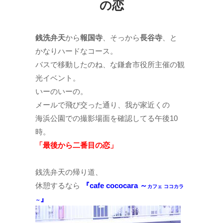
の恋
銭洗弁天
から
報国寺
、そっから
長谷寺
、と
かなりハードなコース。
バスで移動したのね、な鎌倉市役所主催の観
光イベント。
いーのいーの。
メールで飛び交った通り、我が家近くの
海浜公園での撮影場面を確認してる午後10
時。
「最後から二番目の恋」
銭洗弁天の帰り道、
休憩するなら
『cafe cococara ～
カフェ ココカラ
』
～