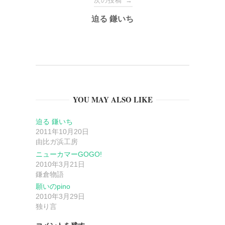
ナ
次の投稿
→
迫る 鎌いち
ビ
ゲ
ー
YOU MAY ALSO LIKE
シ
迫る 鎌いち
ョ
2011年10月20日
由比ガ浜工房
ン
ニューカマーGOGO!
2010年3月21日
鎌倉物語
願いのpino
2010年3月29日
独り言