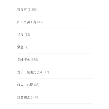
独り言
(1,263)
由比ガ浜工房
(36)
祈り
(13)
緊急
(4)
美味探求
(669)
逗子・葉山だより
(17)
鎌人いち場
(33)
鎌倉物語
(508)