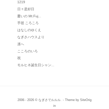
1219
日々是好日
憂いの Mt.Fuj...
手毬 ころころ
はなしのゆくえ
なぎさハウスより
凛へ
こころのいろ
祝
モルヒネ誕生日シャン...
2006 - 2026 © なぎさでルルル.
Theme by
SiteOrig
in