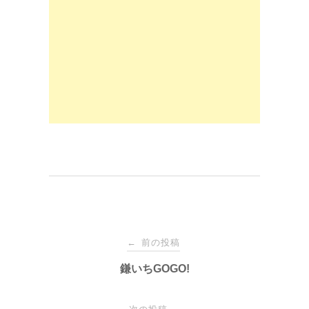
b
d
o
o
o
n
k
投
前の投稿
←
稿
鎌いちGOGO!