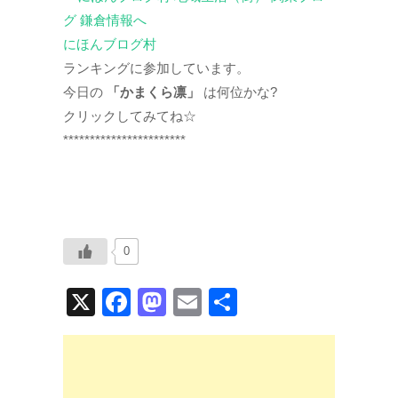
にほんブログ村
ランキングに参加しています。
今日の
「かまくら凛」
は何位かな?
クリックしてみてね☆
***********************
0
X
F
M
E
共
a
a
m
有
c
st
ail
e
o