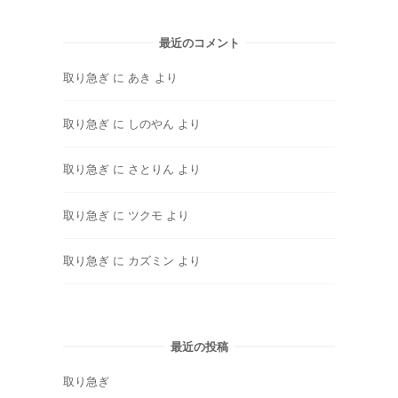
最近のコメント
取り急ぎ
に
あき
より
取り急ぎ
に
しのやん
より
取り急ぎ
に
さとりん
より
取り急ぎ
に
ツクモ
より
取り急ぎ
に
カズミン
より
最近の投稿
取り急ぎ