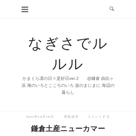
コ
ン
テ
ン
なぎさでル
ツ
へ
ルル
ス
キ
ッ
かまくら凛の日々是好日ver.2 @鎌倉 由比ヶ
プ
浜 海のいろとこころのいろ 波のまにまに 海辺の
暮らし
2011年10月19日
美味探求
コメントする
鎌倉土産ニューカマー