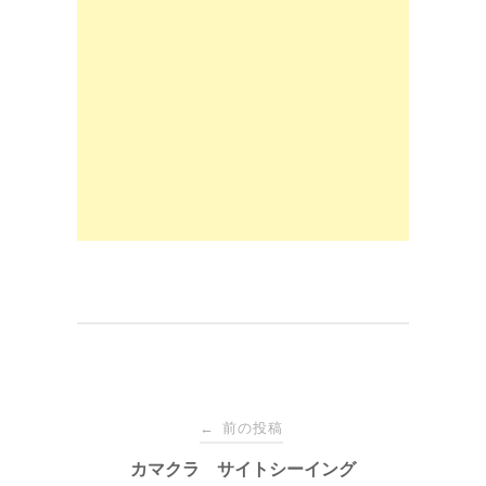
e
o
b
d
o
o
o
n
k
投
前の投稿
←
稿
カマクラ サイトシーイング