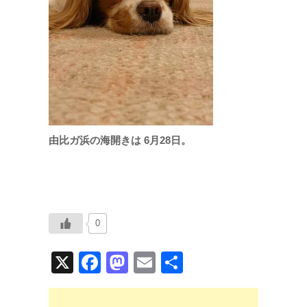
由比ガ浜の海開きは 6月28日。
0
X
F
M
E
共
a
a
m
有
c
st
ail