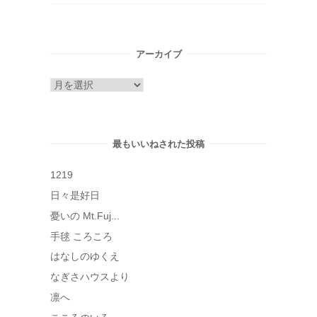
アーカイブ
ア
ー
カ
イ
最もいいねされた投稿
ブ
1219
日々是好日
憂いの Mt.Fuj...
手毬 ころころ
はなしのゆくえ
なぎさハウスより
凛へ