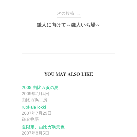
ナ
次の投稿
→
鎌人に向けて～鎌人いち場～
ビ
ゲ
ー
YOU MAY ALSO LIKE
シ
2009 由比ガ浜の夏
ョ
2009年7月4日
由比ガ浜工房
ン
ruokala lokki
2007年7月29日
鎌倉物語
夏限定、由比ガ浜景色
2007年8月5日