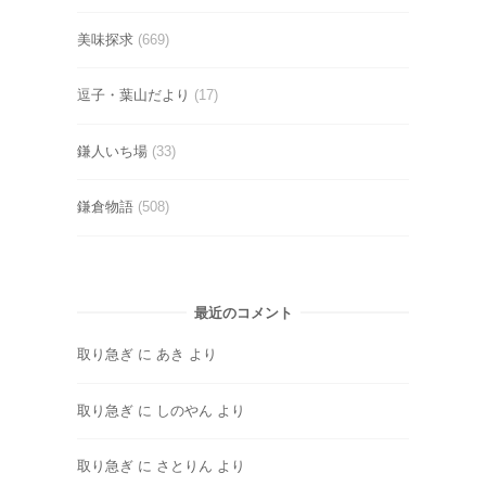
美味探求
(669)
逗子・葉山だより
(17)
鎌人いち場
(33)
鎌倉物語
(508)
最近のコメント
取り急ぎ
に
あき
より
取り急ぎ
に
しのやん
より
取り急ぎ
に
さとりん
より