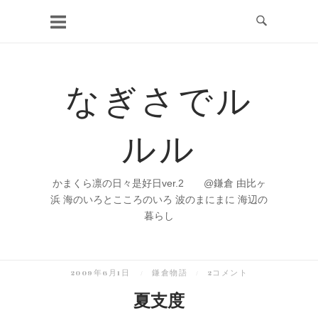
コ
ン
テ
ン
なぎさでル
ツ
へ
ルル
ス
キ
ッ
かまくら凛の日々是好日ver.2 @鎌倉 由比ヶ
プ
浜 海のいろとこころのいろ 波のまにまに 海辺の
暮らし
2009年6月1日
鎌倉物語
2コメント
夏支度