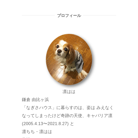
プロフィール
凛はは
鎌倉 由比ヶ浜
「なぎさハウス」に暮らすのは、姿は みえなく
なってしまったけど奇跡の天使、キャバリア凛
(2005.4.13〜2021.8.27) と
凛ちち・凛はは