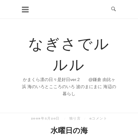
コ
ン
テ
ン
なぎさでル
ツ
へ
ルル
ス
キ
ッ
かまくら凛の日々是好日ver.2 @鎌倉 由比ヶ
プ
浜 海のいろとこころのいろ 波のまにまに 海辺の
暮らし
2009年5月20日
独り言
6コメント
水曜日の海