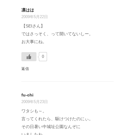
凛はは
2009年5月22日
【SEIさん】
ではさっそく、って開いてないしー。
お大事にね。
0
返信
fu-chi
2009年5月23日
ワタシも～。
言ってくれたら、駆けつけたのにぃ。
その日暑い中城址公園なんぞに
いましたわ。