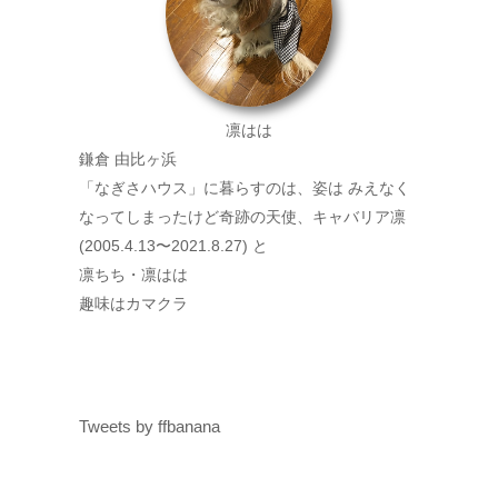
凛はは
鎌倉 由比ヶ浜
「なぎさハウス」に暮らすのは、姿は みえなく
なってしまったけど奇跡の天使、キャバリア凛
(2005.4.13〜2021.8.27) と
凛ちち・凛はは
趣味はカマクラ
Tweets by ffbanana