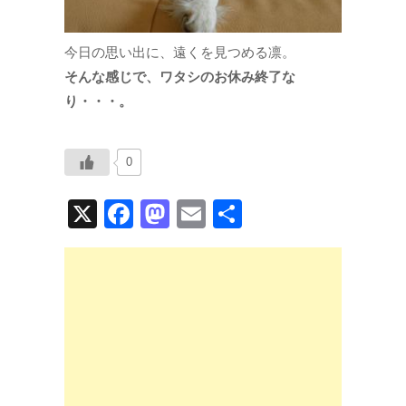
今日の思い出に、遠くを見つめる凛。
そんな感じで、ワタシのお休み終了な
り・・・。
0
X
F
M
E
共
a
a
m
有
c
st
ail
e
o
b
d
o
o
o
n