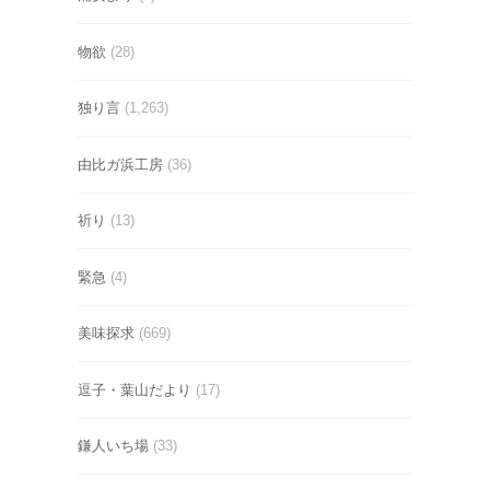
物欲
(28)
独り言
(1,263)
由比ガ浜工房
(36)
祈り
(13)
緊急
(4)
美味探求
(669)
逗子・葉山だより
(17)
鎌人いち場
(33)