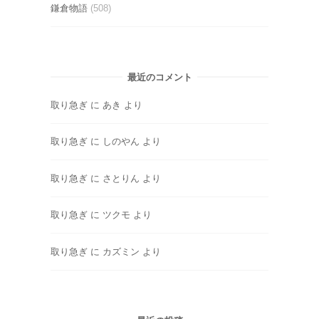
鎌倉物語
(508)
最近のコメント
取り急ぎ
に
あき
より
取り急ぎ
に
しのやん
より
取り急ぎ
に
さとりん
より
取り急ぎ
に
ツクモ
より
取り急ぎ
に
カズミン
より