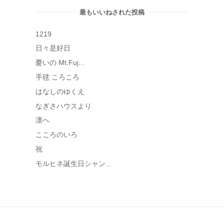
イ
最もいいねされた投稿
ブ
1219
日々是好日
憂いの Mt.Fuj...
手毬 ころころ
はなしのゆくえ
なぎさハウスより
凛へ
こころのいろ
祝
モルヒネ誕生日シャン...