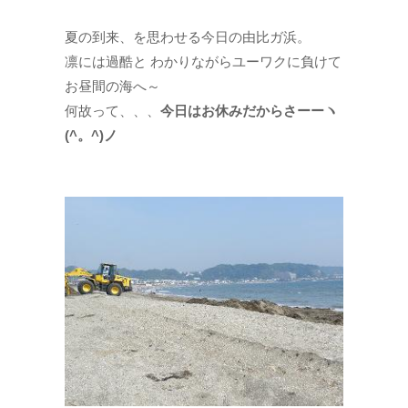
夏の到来、を思わせる今日の由比ガ浜。
凛には過酷と わかりながらユーワクに負けて
お昼間の海へ～
何故って、、、
今日はお休みだからさーーヽ
(^。^)ノ