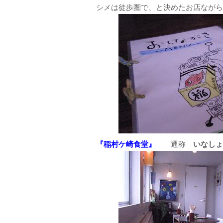
シメは徒歩圏で、と決めたお店ながら
『稲村ケ崎食堂』
通称
いなしょ