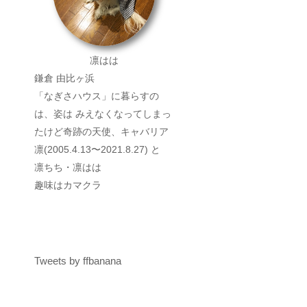
凛はは
鎌倉 由比ヶ浜
「なぎさハウス」に暮らすの
は、姿は みえなくなってしまっ
たけど奇跡の天使、キャバリア
凛(2005.4.13〜2021.8.27) と
凛ちち・凛はは
趣味はカマクラ
Tweets by ffbanana