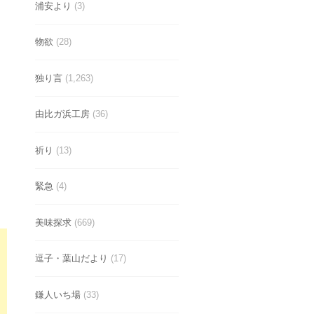
浦安より
(3)
物欲
(28)
独り言
(1,263)
由比ガ浜工房
(36)
祈り
(13)
緊急
(4)
美味探求
(669)
逗子・葉山だより
(17)
鎌人いち場
(33)