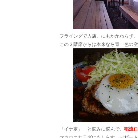
フライングで入店、にもかかわらず、
この２階席からは本来なら青一色の空
「イナ定」 と悩みに悩んで、
稲流ロ
マカロニサラダにもしらす、デザート