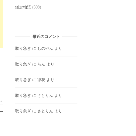
鎌倉物語
(508)
最近のコメント
取り急ぎ
に
しのやん
より
取り急ぎ
に
らん
より
取り急ぎ
に
凛花
より
取り急ぎ
に
さとりん
より
→
取り急ぎ
に
さとりん
より
ー