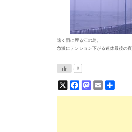
遠く雨に煙る江の島。
急激にテンション下がる連休最後の夜
0
X
F
M
E
共
a
a
m
有
c
st
ail
e
o
b
d