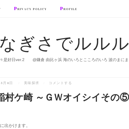
P
P
T
RIVACY POLICY
ROFILE
なぎさでルル
々是好日ver.2 @鎌倉 由比ヶ浜 海のいろとこころのいろ 波のまにま
年5月6日
美味探求
コメントする
稲村ケ崎 ～ＧＷオイシイその⑤
に出かけます。