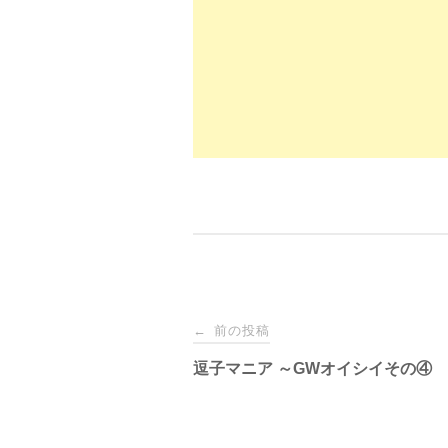
o
o
o
n
k
投
前の投稿
←
稿
逗子マニア ～GWオイシイその④
ナ