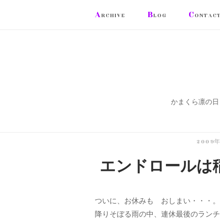
コ
A
B
C
RCHIVE
LOG
ONTAC
ン
テ
ン
ツ
へ
ス
かまくら凛の日
キ
ッ
プ
2009
エンドロールは
ついに、お休みも おしまい・・・。
降りそぼる雨の中、連休最後のランチ