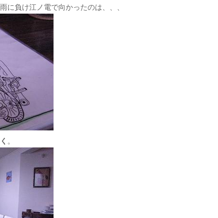
雨に負け江ノ電で向かったのは、、、
く
。