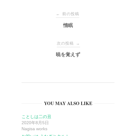
投
前の投稿
←
稿
惰眠
ナ
次の投稿
→
暁を覚えず
ビ
ゲ
ー
YOU MAY ALSO LIKE
シ
ことしは二の丑
ョ
2020年8月5日
Nagisa works