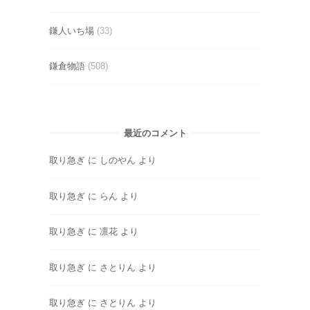
鎌人いち場
(33)
鎌倉物語
(508)
最近のコメント
取り急ぎ
に
しのやん
より
取り急ぎ
に
らん
より
取り急ぎ
に
凛花
より
取り急ぎ
に
さとりん
より
取り急ぎ
に
さとりん
より