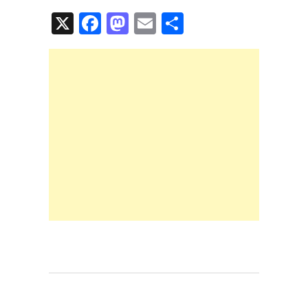
X
F
M
E
共
a
a
m
有
c
st
ail
e
o
b
d
o
o
o
n
k