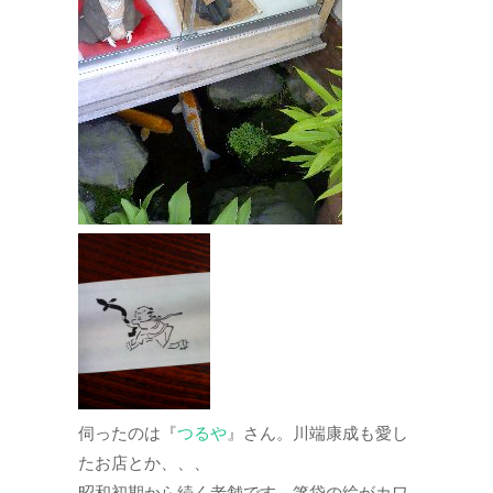
伺ったのは『
つるや
』さん。川端康成も愛し
たお店とか、、、
昭和初期から続く老舗です。箸袋の絵がカワ