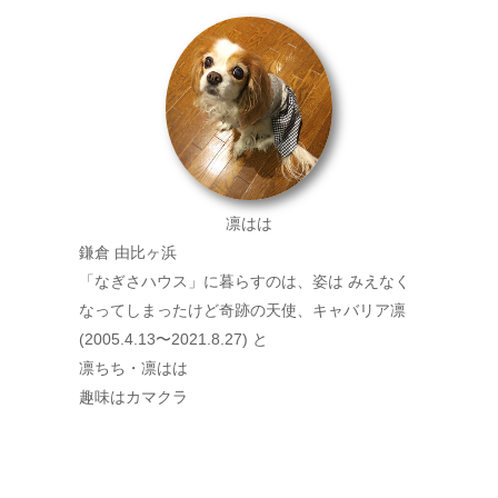
凛はは
鎌倉 由比ヶ浜
「なぎさハウス」に暮らすのは、姿は みえなく
なってしまったけど奇跡の天使、キャバリア凛
(2005.4.13〜2021.8.27) と
凛ちち・凛はは
趣味はカマクラ