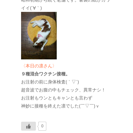
イイ(´∀｀)
〈本日の凛さん〉
９種混合ワクチン接種。
お注射の前に身体検査(｀▽´)
超音波でお腹の中もチェック、異常ナシ！
お注射もウンともキャンとも言わず
神妙に接種を終えた凛でした(￣▽￣)ｖ
0