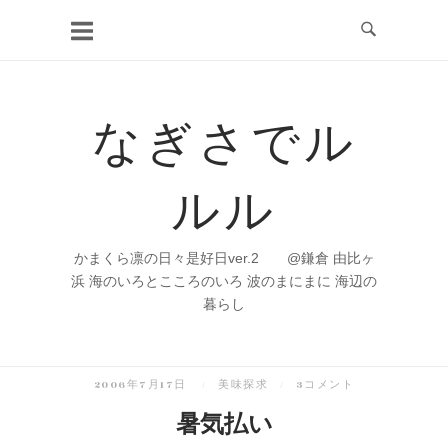
コ
ン
テ
ン
なぎさでル
ツ
へ
ルル
ス
キ
ッ
かまくら凛の日々是好日ver.2 @鎌倉 由比ヶ
プ
浜 海のいろとこころのいろ 波のまにまに 海辺の
暮らし
2006年7月17日
美味探求
3コメント
暑気払い