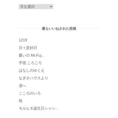
ア
ー
カ
イ
最もいいねされた投稿
ブ
1219
日々是好日
憂いの Mt.Fuj...
手毬 ころころ
はなしのゆくえ
なぎさハウスより
凛へ
こころのいろ
祝
モルヒネ誕生日シャン...