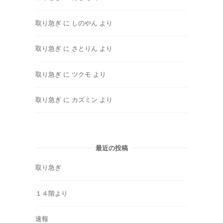
取り急ぎ
に
しのやん
より
取り急ぎ
に
さとりん
より
取り急ぎ
に
ツクモ
より
取り急ぎ
に
カズミン
より
最近の投稿
取り急ぎ
１４階より
速報