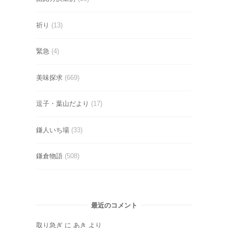
祈り
(13)
緊急
(4)
美味探求
(669)
逗子・葉山だより
(17)
鎌人いち場
(33)
鎌倉物語
(508)
最近のコメント
取り急ぎ
に
あき
より