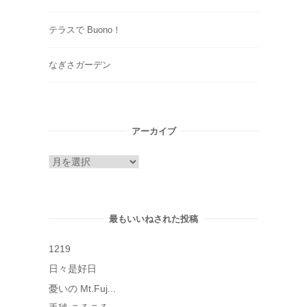
テラスで Buono！
なぎさガーデン
アーカイブ
ア
ー
カ
イ
最もいいねされた投稿
ブ
1219
日々是好日
憂いの Mt.Fuj...