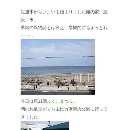
先週末からいよいよ始まりました
海の家
、建
設工事。
季節の風物詩とは言え、景観的にちょっとね
ー･･･。
今日は第11回
ふくしまつり
。
朝のお散歩がてら由比ガ浜海浜公園に行って
きました。