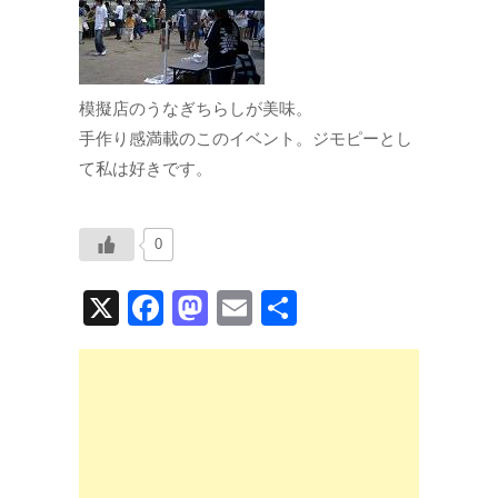
模擬店のうなぎちらしが美味。
手作り感満載のこのイベント。ジモピーとし
て私は好きです。
0
X
F
M
E
共
a
a
m
有
c
st
ail
e
o
b
d
o
o