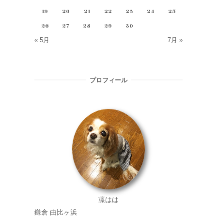
19
20
21
22
23
24
25
26
27
28
29
30
« 5月
7月 »
プロフィール
凛はは
鎌倉 由比ヶ浜