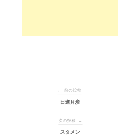
o
n
k
投
前の投稿
←
稿
日進月歩
ナ
次の投稿
→
スタメン
ビ