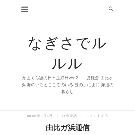
コ
ン
テ
ン
なぎさでル
ツ
へ
ルル
ス
キ
ッ
かまくら凛の日々是好日ver.2 @鎌倉 由比ヶ
プ
浜 海のいろとこころのいろ 波のまにまに 海辺の
暮らし
2006年6月4日
鎌倉物語
コメントする
由比ガ浜通信