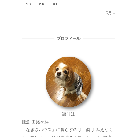
29
30
31
6月 »
プロフィール
凛はは
鎌倉 由比ヶ浜
「なぎさハウス」に暮らすのは、姿は みえなく