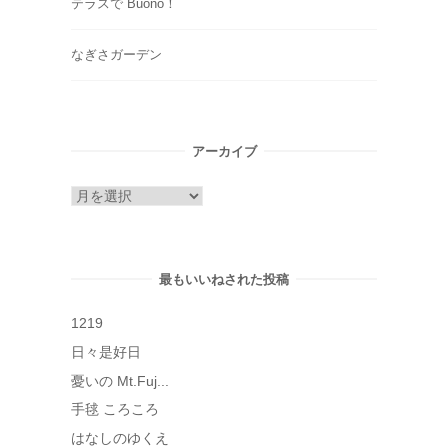
テラスで Buono！
なぎさガーデン
アーカイブ
ア
ー
カ
イ
最もいいねされた投稿
ブ
1219
日々是好日
憂いの Mt.Fuj...
手毬 ころころ
はなしのゆくえ