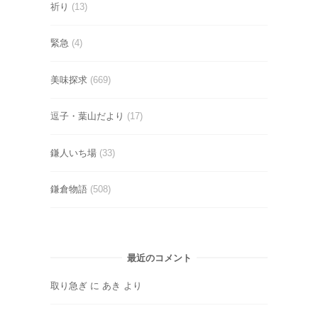
祈り
(13)
緊急
(4)
美味探求
(669)
逗子・葉山だより
(17)
鎌人いち場
(33)
鎌倉物語
(508)
最近のコメント
取り急ぎ
に
あき
より