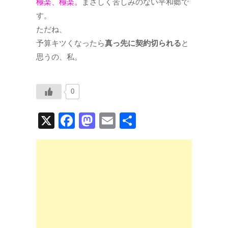
極楽、極楽。
まさしく苦しみのない平和郷で
す。
ただね、
予算キツくなったら
真っ先に契約切られる
と
思うの、私。
0
X
F
M
E
共
a
a
m
有
c
st
ail
e
o
b
d
o
o
o
n