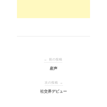
k
投
前の投稿
←
稿
産声
ナ
次の投稿
→
社交界デビュー
ビ