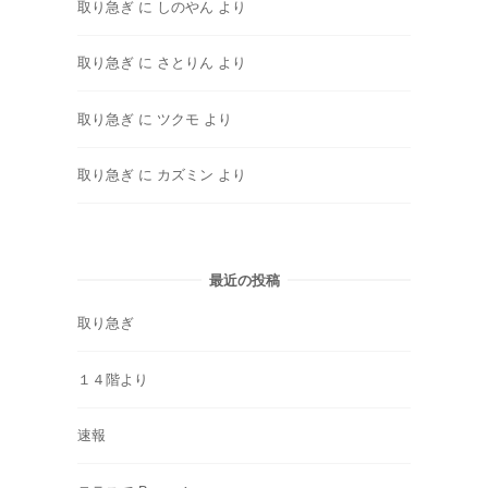
取り急ぎ
に
しのやん
より
取り急ぎ
に
さとりん
より
取り急ぎ
に
ツクモ
より
取り急ぎ
に
カズミン
より
最近の投稿
取り急ぎ
１４階より
速報