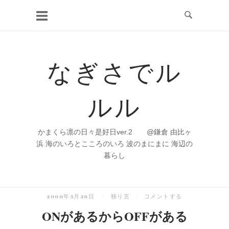
コ
ン
テ
ン
なぎさでル
ツ
へ
ルル
ス
キ
ッ
かまくら凛の日々是好日ver.2 @鎌倉 由比ヶ
プ
浜 海のいろとこころのいろ 波のまにまに 海辺の
暮らし
2006年5月26日
独り言
コメントする
ONがあるからOFFがある